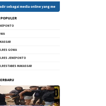
ia online yang menyajikan berita cepat, faktual, dan berimbang.
 POPULER
ENEPONTO
OWA
KASSAR
LRES GOWA
LRES JENEPONTO
LRESTABES MAKASSAR
TERBARU