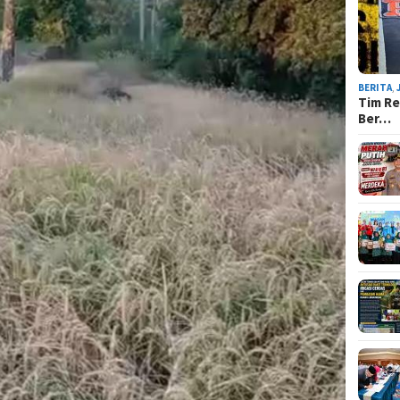
BERITA
,
Tim Re
Ber…