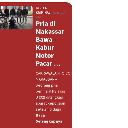
BERITA
,
KRIMINAL
Agustus 4,
2026
Pria di
Makassar
Bawa
Kabur
Motor
Pacar …
CAKRAWALAINFO.CO.ID,
MAKASSAR--
Seorang pria
berinisial HS alias
U (32) ditangkap
aparat kepolisian
setelah diduga
Baca
Selengkapnya