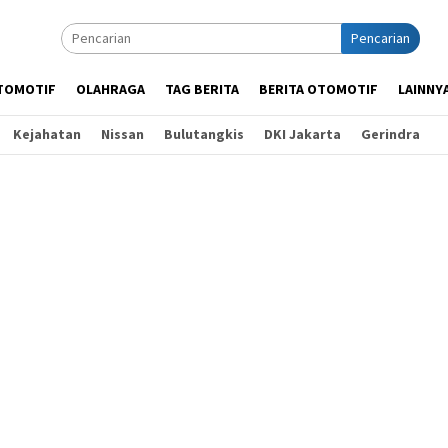
Pencarian
TOMOTIF
OLAHRAGA
TAG BERITA
BERITA OTOMOTIF
LAINNY
Kejahatan
Nissan
Bulutangkis
DKI Jakarta
Gerindra