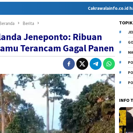
Cakrawalainfo.co.id hadir sebagai med
TOPIK
Beranda
Berita
J
landa Jeneponto: Ribuan
G
inamu Terancam Gagal Panen
MA
PO
PO
PO
INFO 