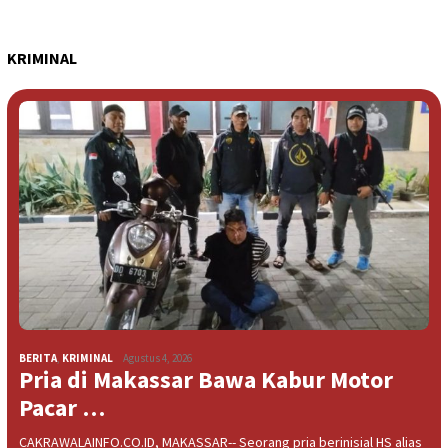
KRIMINAL
BERITA
,
KRIMINAL
Agustus 4, 2026
Pria di Makassar Bawa Kabur Motor
Pacar …
CAKRAWALAINFO.CO.ID, MAKASSAR-- Seorang pria berinisial HS alias