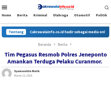
Loncat
Menu
ke
Mobile
konten
Home
Berita
Kriminal
Olahraga
Otomotif
Politik
Tentang
Cakrawalainfo.co.id hadir sebagai media online yang 
Beranda
Berita
Tim Pegasus Resmob Polres Jeneponto
Amankan Terduga Pelaku Curanmor.
Syamsuddin Malik
Maret 15, 2026