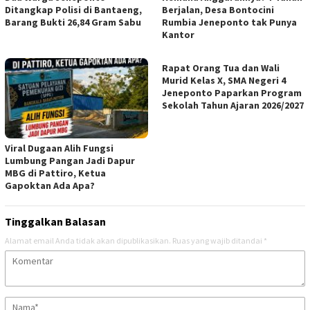
Ditangkap Polisi di Bantaeng,
Berjalan, Desa Bontocini
Barang Bukti 26,84 Gram Sabu
Rumbia Jeneponto tak Punya
Kantor
Rapat Orang Tua dan Wali
Murid Kelas X, SMA Negeri 4
Jeneponto Paparkan Program
Sekolah Tahun Ajaran 2026/2027
Viral Dugaan Alih Fungsi
Lumbung Pangan Jadi Dapur
MBG di Pattiro, Ketua
Gapoktan Ada Apa?
Tinggalkan Balasan
Alamat email Anda tidak akan dipublikasikan.
Ruas yang wajib ditandai
*