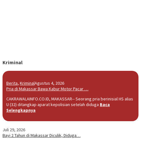
Kriminal
Berita
,
Kriminal
Agustus 4, 2026
Pria di Makassar Bawa Kabur Motor Pacar …
CAKRAWALAINFO.CO.ID, MAKASSAR-- Seorang pria berinisial HS alias
U (32) ditangkap aparat kepolisian setelah diduga
Baca
Selengkapnya
Juli 29, 2026
Bayi 2 Tahun di Makassar Diculik, Diduga…