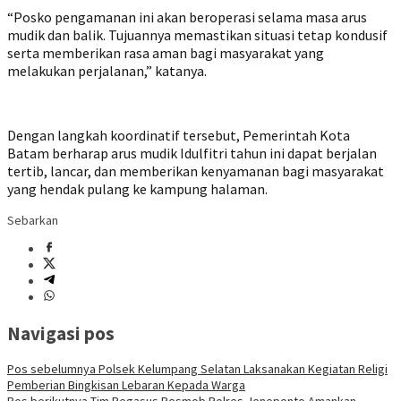
“Posko pengamanan ini akan beroperasi selama masa arus
mudik dan balik. Tujuannya memastikan situasi tetap kondusif
serta memberikan rasa aman bagi masyarakat yang
melakukan perjalanan,” katanya.
Dengan langkah koordinatif tersebut, Pemerintah Kota
Batam berharap arus mudik Idulfitri tahun ini dapat berjalan
tertib, lancar, dan memberikan kenyamanan bagi masyarakat
yang hendak pulang ke kampung halaman.
Sebarkan
Navigasi pos
Pos sebelumnya
Polsek Kelumpang Selatan Laksanakan Kegiatan Religi
Pemberian Bingkisan Lebaran Kepada Warga
Pos berikutnya
Tim Pegasus Resmob Polres Jeneponto Amankan