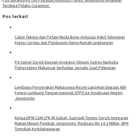
Terduga Pelaku Curanmor.
Pos terkait
Calon Teknisi dan Petani Muda Bone Antusias Rakit Teknologi
Irigasi Cerdas dan Pembasmi Hama Ramah Lingkungan
PJI Sulsel Soroti Dugaan Arogansi Oknum Satres Narkoba
Polrestabes Makassar terhadap Jurnalis Saat Peliputan
Lembaga Pergerakan Mahasiswa Resmi Laporkan Dugaan Alih
Fungsi Lumbung Pangan menjadi SPPG ke Kejaksaan Negeri
Jeneponto
Ketua DPW LSM LPK-RI Sulsel, Supriadi Tompo Soroti Anggaran
Makan Minum Pemkab Jeneponto: Realisasi Rp 14,2 Milliar, BPK
Temukan Ketidakwajaran