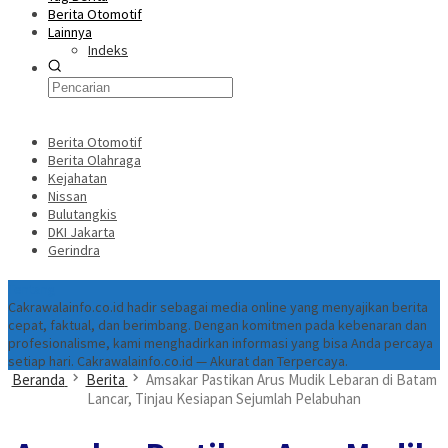
Berita Otomotif
Lainnya
Indeks
Berita Otomotif
Berita Olahraga
Kejahatan
Nissan
Bulutangkis
DKI Jakarta
Gerindra
Tentang
Cakrawalainfo.co.id hadir sebagai media online yang menyajikan berita
cepat, faktual, dan berimbang. Dengan komitmen pada kebenaran dan
profesionalisme, kami menghadirkan informasi yang bisa Anda percaya
setiap hari. Cakrawalainfo.co.id — Akurat dan Terpercaya.
Beranda
Berita
Amsakar Pastikan Arus Mudik Lebaran di Batam
Lancar, Tinjau Kesiapan Sejumlah Pelabuhan