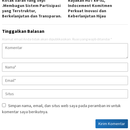
Kotak Saran Yang Sepi
Rayakan HUT ke-51,
.Membagun Sistem Partisipasi
Indocement Komitmen
yang Terstruktur,
Perkuat Inovasi dan
Berkelanjutan dan Transparan.
Keberlanjutan Hijau
Tinggalkan Balasan
Alamat email Anda tidak akan dipublikasikan.
Ruas yang wajib ditandai
*
Simpan nama, email, dan situs web saya pada peramban ini untuk
komentar saya berikutnya.