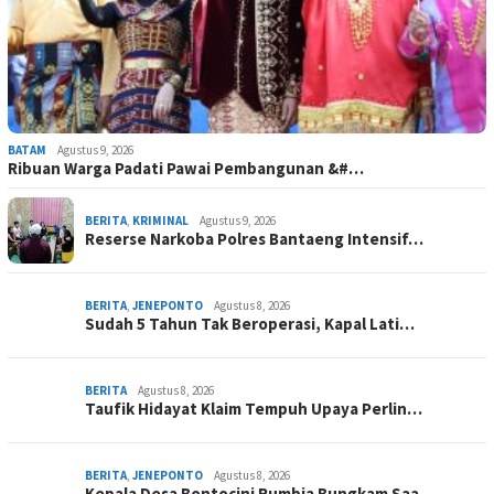
BATAM
Agustus 9, 2026
Ribuan Warga Padati Pawai Pembangunan &#…
BERITA
,
KRIMINAL
Agustus 9, 2026
Reserse Narkoba Polres Bantaeng Intensif…
BERITA
,
JENEPONTO
Agustus 8, 2026
Sudah 5 Tahun Tak Beroperasi, Kapal Lati…
BERITA
Agustus 8, 2026
Taufik Hidayat Klaim Tempuh Upaya Perlin…
BERITA
,
JENEPONTO
Agustus 8, 2026
Kepala Desa Bontocini Rumbia Bungkam Saa…