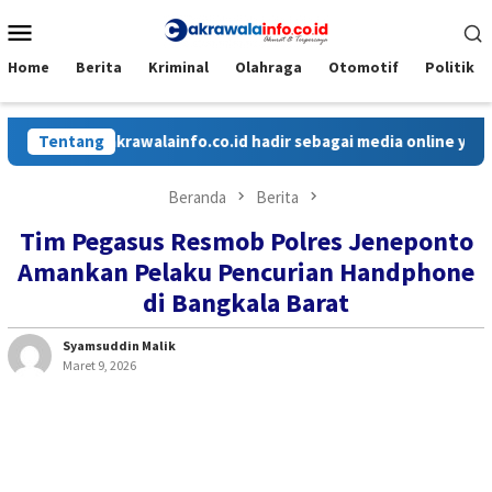
Loncat
Menu
ke
Mobile
konten
Home
Berita
Kriminal
Olahraga
Otomotif
Politik
Tentang
Cakrawalainfo.co.id hadir sebagai media online yang me
Beranda
Berita
Tim Pegasus Resmob Polres Jeneponto
Amankan Pelaku Pencurian Handphone
di Bangkala Barat
Syamsuddin Malik
Maret 9, 2026