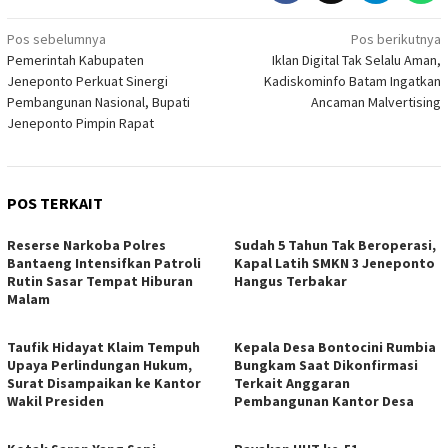
Navigasi
Pos sebelumnya
Pos berikutnya
Pemerintah Kabupaten
Iklan Digital Tak Selalu Aman,
pos
Jeneponto Perkuat Sinergi
Kadiskominfo Batam Ingatkan
Pembangunan Nasional, Bupati
Ancaman Malvertising
Jeneponto Pimpin Rapat
POS TERKAIT
Reserse Narkoba Polres
Sudah 5 Tahun Tak Beroperasi,
Bantaeng Intensifkan Patroli
Kapal Latih SMKN 3 Jeneponto
Rutin Sasar Tempat Hiburan
Hangus Terbakar
Malam
Taufik Hidayat Klaim Tempuh
Kepala Desa Bontocini Rumbia
Upaya Perlindungan Hukum,
Bungkam Saat Dikonfirmasi
Surat Disampaikan ke Kantor
Terkait Anggaran
Wakil Presiden
Pembangunan Kantor Desa