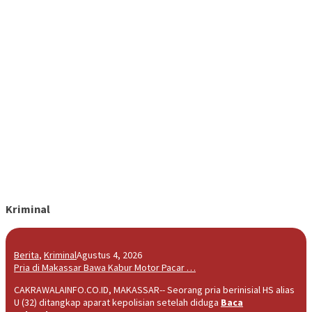
Kriminal
Berita
,
Kriminal
Agustus 4, 2026
Pria di Makassar Bawa Kabur Motor Pacar …
CAKRAWALAINFO.CO.ID, MAKASSAR-- Seorang pria berinisial HS alias
U (32) ditangkap aparat kepolisian setelah diduga
Baca