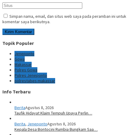
Simpan nama, email, dan situs web saya pada peramban ini untuk
komentar saya berikutnya.
Topik Populer
Jeneponto
Gowa
Makassar
Polres Gowa
Polres Jeneponto
polrestabes makassar
Info Terbaru
Berita
Agustus 8, 2026
Taufik Hidayat Klaim Tempuh Upaya Perlin…
Berita
,
Jeneponto
Agustus 8, 2026
Kepala Desa Bontocini Rumbia Bungkam Saa…