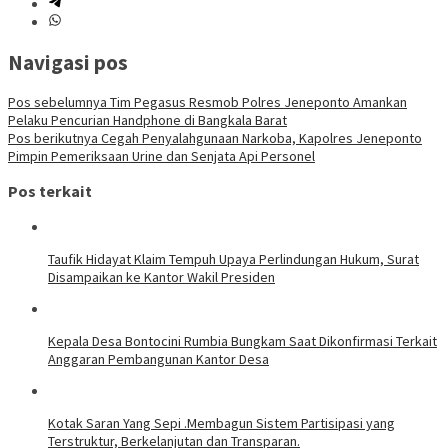
Navigasi pos
Pos sebelumnya
Tim Pegasus Resmob Polres Jeneponto Amankan
Pelaku Pencurian Handphone di Bangkala Barat
Pos berikutnya
Cegah Penyalahgunaan Narkoba, Kapolres Jeneponto
Pimpin Pemeriksaan Urine dan Senjata Api Personel
Pos terkait
Taufik Hidayat Klaim Tempuh Upaya Perlindungan Hukum, Surat
Disampaikan ke Kantor Wakil Presiden
Kepala Desa Bontocini Rumbia Bungkam Saat Dikonfirmasi Terkait
Anggaran Pembangunan Kantor Desa
Kotak Saran Yang Sepi .Membagun Sistem Partisipasi yang
Terstruktur, Berkelanjutan dan Transparan.