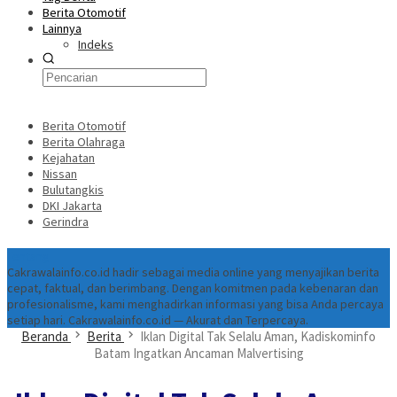
Berita Otomotif
Lainnya
Indeks
Berita Otomotif
Berita Olahraga
Kejahatan
Nissan
Bulutangkis
DKI Jakarta
Gerindra
Tentang
Cakrawalainfo.co.id hadir sebagai media online yang menyajikan berita
cepat, faktual, dan berimbang. Dengan komitmen pada kebenaran dan
profesionalisme, kami menghadirkan informasi yang bisa Anda percaya
setiap hari. Cakrawalainfo.co.id — Akurat dan Terpercaya.
Beranda
Berita
Iklan Digital Tak Selalu Aman, Kadiskominfo
Batam Ingatkan Ancaman Malvertising