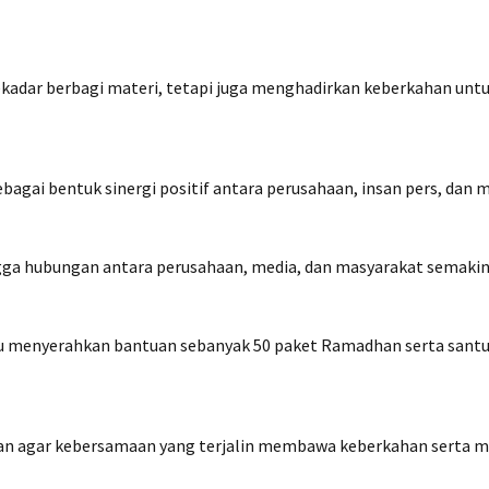
adar berbagi materi, tetapi juga menghadirkan keberkahan unt
bagai bentuk sinergi positif antara perusahaan, insan pers, dan 
ingga hubungan antara perusahaan, media, dan masyarakat semakin
 menyerahkan bantuan sebanyak 50 paket Ramadhan serta santuna
an agar kebersamaan yang terjalin membawa keberkahan serta me