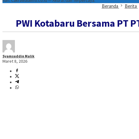
hari. Cakrawalainfo.co.id — Akurat dan Terpercaya.
Beranda
Berita
PWI Kotabaru Bersama PT PT
Syamsuddin Malik
Maret 8, 2026