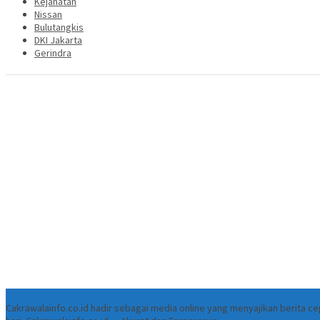
Kejahatan
Nissan
Bulutangkis
DKI Jakarta
Gerindra
Tentang
Cakrawalainfo.co.id hadir sebagai media online yang menyajikan berita 