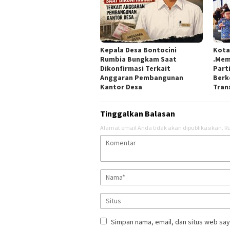
Kepala Desa Bontocini
Kota
Rumbia Bungkam Saat
.Mem
Dikonfirmasi Terkait
Part
Anggaran Pembangunan
Berk
Kantor Desa
Tran
Tinggalkan Balasan
Alamat email Anda tidak akan dipublikasikan.
Ru
Simpan nama, email, dan situs web say