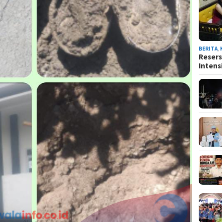
BERITA
,
Resers
Intens