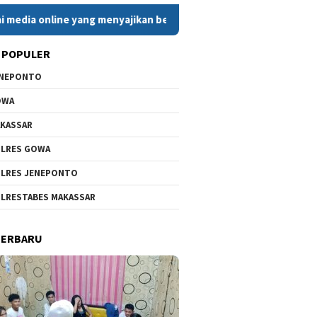
e yang menyajikan berita cepat, faktual, dan berimbang. Dengan
 POPULER
ENEPONTO
OWA
KASSAR
LRES GOWA
LRES JENEPONTO
LRESTABES MAKASSAR
TERBARU