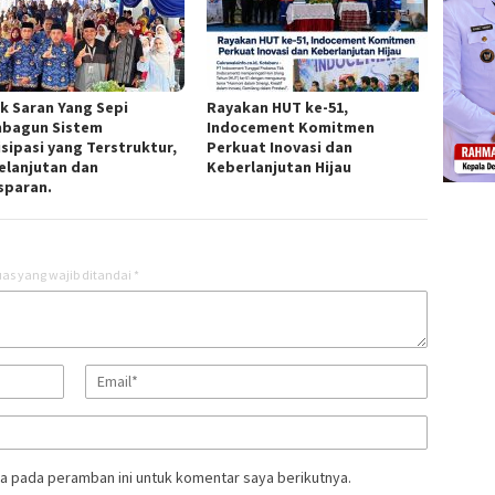
k Saran Yang Sepi
Rayakan HUT ke-51,
bagun Sistem
Indocement Komitmen
isipasi yang Terstruktur,
Perkuat Inovasi dan
elanjutan dan
Keberlanjutan Hijau
sparan.
as yang wajib ditandai
*
a pada peramban ini untuk komentar saya berikutnya.