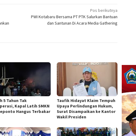
Pos berikutnya
PWI Kotabaru Bersama PT PTK Salurkan Bantuan
ankan
dan Santunan Di Acara Media Gathering
h 5 Tahun Tak
Taufik Hidayat Klaim Tempuh
perasi, Kapal Latih SMKN
Upaya Perlindungan Hukum,
neponto Hangus Terbakar
Surat Disampaikan ke Kantor
Wakil Presiden