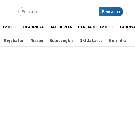
Pencarian
TOMOTIF
OLAHRAGA
TAG BERITA
BERITA OTOMOTIF
LAINNY
Kejahatan
Nissan
Bulutangkis
DKI Jakarta
Gerindra