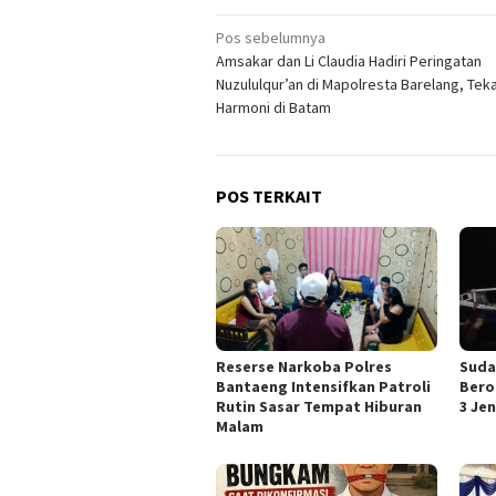
Navigasi
Pos sebelumnya
Amsakar dan Li Claudia Hadiri Peringatan
pos
Nuzululqur’an di Mapolresta Barelang, Tek
Harmoni di Batam
POS TERKAIT
Reserse Narkoba Polres
Suda
Bantaeng Intensifkan Patroli
Bero
Rutin Sasar Tempat Hiburan
3 Je
Malam