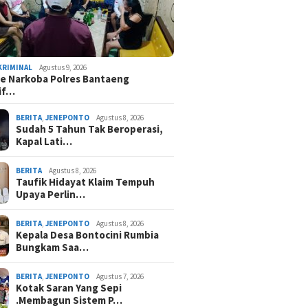
KRIMINAL
Agustus 9, 2026
e Narkoba Polres Bantaeng
if…
BERITA
,
JENEPONTO
Agustus 8, 2026
Sudah 5 Tahun Tak Beroperasi,
Kapal Lati…
BERITA
Agustus 8, 2026
Taufik Hidayat Klaim Tempuh
Upaya Perlin…
BERITA
,
JENEPONTO
Agustus 8, 2026
Kepala Desa Bontocini Rumbia
Bungkam Saa…
BERITA
,
JENEPONTO
Agustus 7, 2026
Kotak Saran Yang Sepi
.Membagun Sistem P…