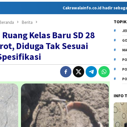
Cakrawalainfo.co.id hadir sebagai media onlin
TOPIK
Beranda
Berita
J
Ruang Kelas Baru SD 28
G
rot, Diduga Tak Sesuai
MA
Spesifikasi
PO
PO
PO
INFO 