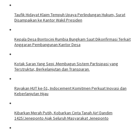
Taufik Hidayat Klaim Tempuh Upaya Perlindungan Hukum, Surat
Disampaikan ke Kantor Wakil Presiden
Kepala Desa Bontocini Rumbia Bungkam Saat Dikonfirmasi Terkait
Anggaran Pembangunan Kantor Desa
Kotak Saran Yang Sepi .Membagun Sistem Partisipasi yang
Terstruktur, Berkelanjutan dan Transparan.
Rayakan HUT ke-51, Indocement Komitmen Perkuat Inovasi dan
Keberlanjutan Hijau
Kibarkan Merah Putih, Kobarkan Cinta Tanah Air! Dandim
1425/Jeneponto Ajak Seluruh Masyarakat Jeneponto