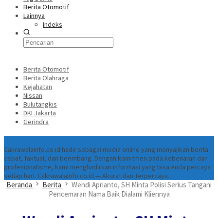
Berita Otomotif
Lainnya
Indeks
Berita Otomotif
Berita Olahraga
Kejahatan
Nissan
Bulutangkis
DKI Jakarta
Gerindra
Tentang
Cakrawalainfo.co.id hadir sebagai media online yang menyajikan berita
cepat, faktual, dan berimbang. Dengan komitmen pada kebenaran dan
profesionalisme, kami menghadirkan informasi yang bisa Anda percaya
setiap hari. Cakrawalainfo.co.id — Akurat dan Terpercaya.
Beranda
Berita
Wendi Aprianto, SH Minta Polisi Serius Tangani
Pencemaran Nama Baik Dialami Kliennya