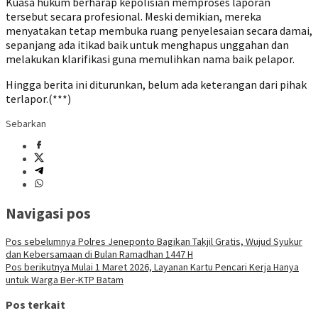
Kuasa hukum berharap kepolisian memproses laporan
tersebut secara profesional. Meski demikian, mereka
menyatakan tetap membuka ruang penyelesaian secara damai,
sepanjang ada itikad baik untuk menghapus unggahan dan
melakukan klarifikasi guna memulihkan nama baik pelapor.
Hingga berita ini diturunkan, belum ada keterangan dari pihak
terlapor.(***)
Sebarkan
Navigasi pos
Pos sebelumnya
Polres Jeneponto Bagikan Takjil Gratis, Wujud Syukur
dan Kebersamaan di Bulan Ramadhan 1447 H
Pos berikutnya
Mulai 1 Maret 2026, Layanan Kartu Pencari Kerja Hanya
untuk Warga Ber-KTP Batam
Pos terkait