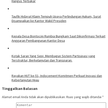
Hangus Terbakar
Taufik Hidayat Klaim Tempuh Upaya Perlindungan Hukum, Surat
Disampaikan ke Kantor Wakil Presiden
Kepala Desa Bontocini Rumbia Bungkam Saat Dikonfirmasi Terkait
Anggaran Pembangunan Kantor Desa
Kotak Saran Yang Sepi .Membagun Sistem Partisipasi yang
Terstruktur, Berkelanjutan dan Transparan.
Rayakan HUT ke-51, Indocement Komitmen Perkuat Inovasi dan
Keberlanjutan Hijau
Tinggalkan Balasan
Alamat email Anda tidak akan dipublikasikan.
Ruas yang wajib ditandai
*