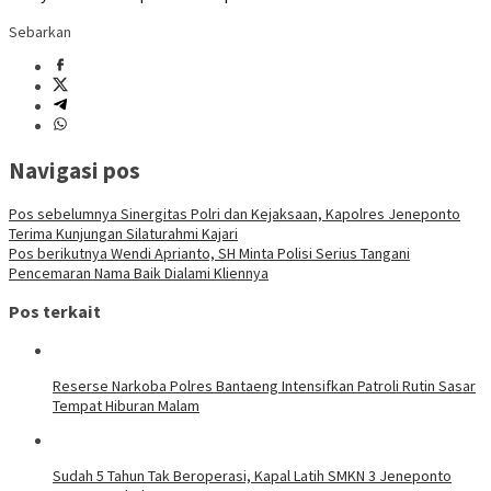
Sebarkan
Navigasi pos
Pos sebelumnya
Sinergitas Polri dan Kejaksaan, Kapolres Jeneponto
Terima Kunjungan Silaturahmi Kajari
Pos berikutnya
Wendi Aprianto, SH Minta Polisi Serius Tangani
Pencemaran Nama Baik Dialami Kliennya
Pos terkait
Reserse Narkoba Polres Bantaeng Intensifkan Patroli Rutin Sasar
Tempat Hiburan Malam
Sudah 5 Tahun Tak Beroperasi, Kapal Latih SMKN 3 Jeneponto