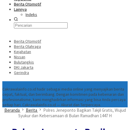
Berita Otomotif
Lainnya
Indeks
Berita Otomotif
Berita Olahraga
Kejahatan
Nissan
Bulutangkis
DKI Jakarta
Gerindra
Tentang
Cakrawalainfo.co.id hadir sebagai media online yang menyajikan berita
cepat, faktual, dan berimbang. Dengan komitmen pada kebenaran dan
profesionalisme, kami menghadirkan informasi yang bisa Anda percaya
setiap hari. Cakrawalainfo.co.id — Akurat dan Terpercaya.
Beranda
Berita
Polres Jeneponto Bagikan Takjil Gratis, Wujud
Syukur dan Kebersamaan di Bulan Ramadhan 1447 H