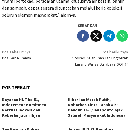
“Kami bertekad, persoalan utama khususnya air bersih, banjir
dan sampah, dapat segera dituntaskan melalui kerja kolektif
seluruh elemen masyarakat,” ajarnya.
SEBARKAN
Navigasi
Pos sebelumnya
Pos berikutnya
Pos Sebelumnya
*Polres Pelabuhan Tanjungperak
pos
Larang Warga Surabaya SOTR*
POS TERKAIT
Rayakan HUT ke-51,
Kibarkan Merah Putih,
Indocement Komitmen
Kobarkan Cinta Tanah Air!
Perkuat Inovasi dan
Dandim 1425/Jeneponto Ajak
Keberlanjutan Hijau
Seluruh Masyarakat Indonesia
Tim Resmob Polres
Jelang HUT RI, Kapolres