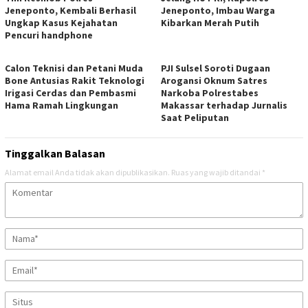
Jeneponto, Kembali Berhasil
Jeneponto, Imbau Warga
Ungkap Kasus Kejahatan
Kibarkan Merah Putih
Pencuri handphone
Calon Teknisi dan Petani Muda
PJI Sulsel Soroti Dugaan
Bone Antusias Rakit Teknologi
Arogansi Oknum Satres
Irigasi Cerdas dan Pembasmi
Narkoba Polrestabes
Hama Ramah Lingkungan
Makassar terhadap Jurnalis
Saat Peliputan
Tinggalkan Balasan
Alamat email Anda tidak akan dipublikasikan.
Ruas yang wajib ditandai
*