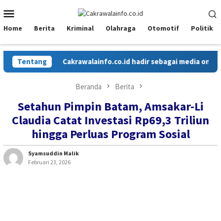
Loncat
Menu
ke
Mobile
konten
Home
Berita
Kriminal
Olahraga
Otomotif
Politik
Tentang
Cakrawalainfo.co.id hadir sebagai media online y
Beranda
Berita
Setahun Pimpin Batam, Amsakar-Li
Claudia Catat Investasi Rp69,3 Triliun
hingga Perluas Program Sosial
Syamsuddin Malik
Februari 23, 2026