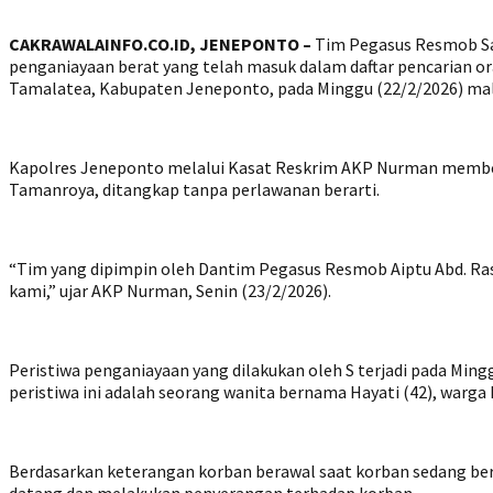
CAKRAWALAINFO.CO.ID, JENEPONTO –
Tim Pegasus Resmob Sat
penganiayaan berat yang telah masuk dalam daftar pencarian o
Tamalatea, Kabupaten Jeneponto, pada Minggu (22/2/2026) ma
Kapolres Jeneponto melalui Kasat Reskrim AKP Nurman membenar
Tamanroya, ditangkap tanpa perlawanan berarti.
“Tim yang dipimpin oleh Dantim Pegasus Resmob Aiptu Abd. Rasy
kami,” ujar AKP Nurman, Senin (23/2/2026).
Peristiwa penganiayaan yang dilakukan oleh S terjadi pada Mingg
peristiwa ini adalah seorang wanita bernama Hayati (42), war
Berdasarkan keterangan korban berawal saat korban sedang beru