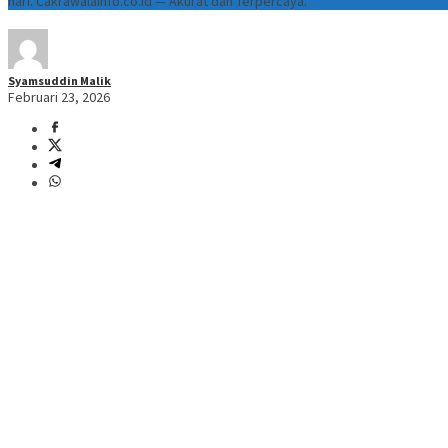
hari. Cakrawalainfo.co.id — Akurat dan Terpercaya.
Syamsuddin Malik
Februari 23, 2026