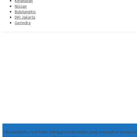
Kejahatan
Nissan
Bulutangkis
DKI Jakarta
Gerindra
Tentang
Cakrawalainfo.co.id hadir sebagai media online yang menyajikan berita 