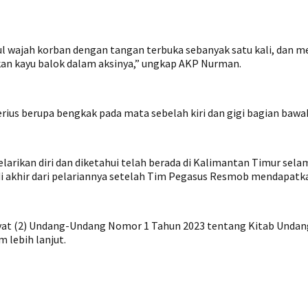
l wajah korban dengan tangan terbuka sebanyak satu kali, dan
nakan kayu balok dalam aksinya,” ungkap AKP Nurman.
rius berupa bengkak pada mata sebelah kiri dan gigi bagian bawa
arikan diri dan diketahui telah berada di Kalimantan Timur selam
 akhir dari pelariannya setelah Tim Pegasus Resmob mendapatk
 Ayat (2) Undang-Undang Nomor 1 Tahun 2023 tentang Kitab Undan
 lebih lanjut.