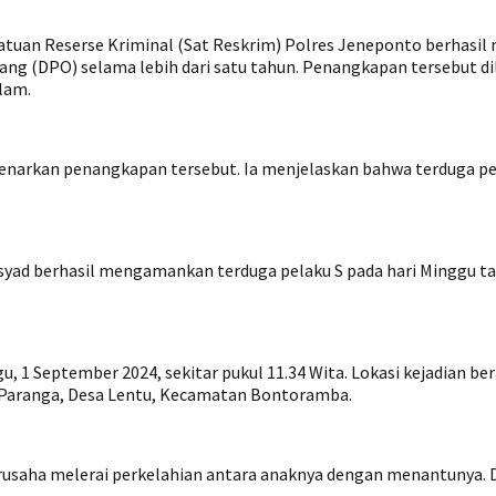
uan Reserse Kriminal (Sat Reskrim) Polres Jeneponto berhasil
rang (DPO) selama lebih dari satu tahun. Penangkapan tersebut 
lam.
kan penangkapan tersebut. Ia menjelaskan bahwa terduga pelaku
ad berhasil mengamankan terduga pelaku S pada hari Minggu tang
u, 1 September 2024, sekitar pukul 11.34 Wita. Lokasi kejadian b
ga Paranga, Desa Lentu, Kecamatan Bontoramba.
saha melerai perkelahian antara anaknya dengan menantunya. Di 