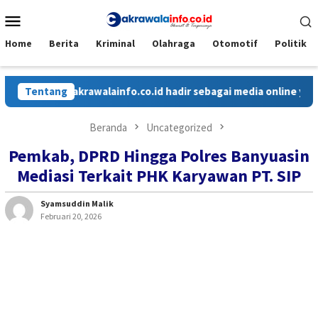
Loncat
Menu
ke
Mobile
konten
Home
Berita
Kriminal
Olahraga
Otomotif
Politik
Cakrawalainfo.co.id hadir sebagai media online yang menya
Tentang
Beranda
Uncategorized
Pemkab, DPRD Hingga Polres Banyuasin
Mediasi Terkait PHK Karyawan PT. SIP
Syamsuddin Malik
Februari 20, 2026