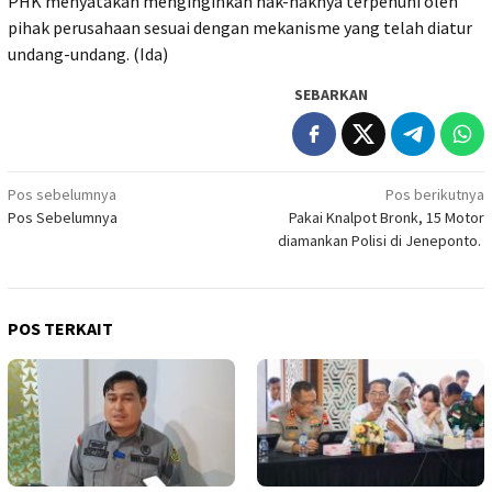
PHK menyatakan menginginkan hak-haknya terpenuhi oleh
pihak perusahaan sesuai dengan mekanisme yang telah diatur
undang-undang. (Ida)
SEBARKAN
Navigasi
Pos sebelumnya
Pos berikutnya
Pos Sebelumnya
Pakai Knalpot Bronk, 15 Motor
pos
diamankan Polisi di Jeneponto.
POS TERKAIT