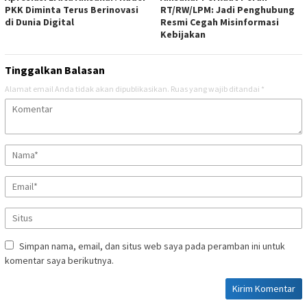
PKK Diminta Terus Berinovasi
RT/RW/LPM: Jadi Penghubung
di Dunia Digital
Resmi Cegah Misinformasi
Kebijakan
Tinggalkan Balasan
Alamat email Anda tidak akan dipublikasikan.
Ruas yang wajib ditandai
*
Simpan nama, email, dan situs web saya pada peramban ini untuk
komentar saya berikutnya.