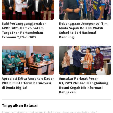
Sah! Pertanggungjawaban
Kebanggaan Jeneponto! Tim
APBD 2025, Pemko Batam
Muda Sepak Bola Ini Wakili
Targetkan Pertumbuhan
Sulsel ke Seri Nasional
Ekonomi 7,7% di 2027
Bandung
Apresiasi Erlita Amsakar: Kader
Amsakar Perkuat Peran
PKK Diminta Terus Berinovasi
RT/RW/LPM: Jadi Penghubung
di Dunia Digital
Resmi Cegah Misinformasi
Kebijakan
Tinggalkan Balasan
Alamat email Anda tidak akan dipublikasikan.
Ruas yang wajib ditandai
*