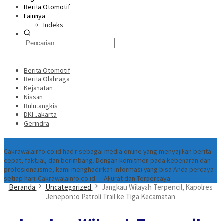
Berita Otomotif
Lainnya
Indeks
Berita Otomotif
Berita Olahraga
Kejahatan
Nissan
Bulutangkis
DKI Jakarta
Gerindra
Tentang
Cakrawalainfo.co.id hadir sebagai media online yang menyajikan berita
cepat, faktual, dan berimbang. Dengan komitmen pada kebenaran dan
profesionalisme, kami menghadirkan informasi yang bisa Anda percaya
setiap hari. Cakrawalainfo.co.id — Akurat dan Terpercaya.
Beranda
Uncategorized
Jangkau Wilayah Terpencil, Kapolres
Jeneponto Patroli Trail ke Tiga Kecamatan