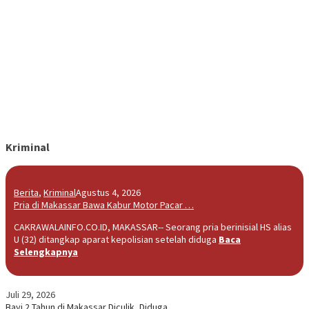
Kriminal
Berita
,
Kriminal
Agustus 4, 2026
Pria di Makassar Bawa Kabur Motor Pacar …
CAKRAWALAINFO.CO.ID, MAKASSAR-- Seorang pria berinisial HS alias
U (32) ditangkap aparat kepolisian setelah diduga
Baca
Selengkapnya
Juli 29, 2026
Bayi 2 Tahun di Makassar Diculik, Diduga…