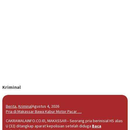
Kriminal
Berita
,
Kriminal
Agustus 4, 2026
Pria di Makassar Bawa Kabur Motor Pacar …
CAKRAWALAINFO.CO.ID, MAKASSAR-- Seorang pria berinisial HS alias
U (32) ditangkap aparat kepolisian setelah diduga
Baca