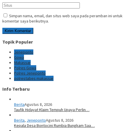
Simpan nama, email, dan situs web saya pada peramban ini untuk
komentar saya berikutnya.
Topik Populer
Jeneponto
Gowa
Makassar
Polres Gowa
Polres Jeneponto
polrestabes makassar
Info Terbaru
Berita
Agustus 8, 2026
Taufik Hidayat Klaim Tempuh Upaya Perlin…
Berita
,
Jeneponto
Agustus 8, 2026
Kepala Desa Bontocini Rumbia Bungkam Saa…