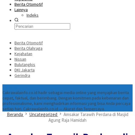
Berita Otomotif
Lainnya
Indeks
Berita Otomotif
Berita Olahraga
Kejahatan
Nissan
Bulutangkis
DKI Jakarta
Gerindra
Tentang
Cakrawalainfo.co.id hadir sebagai media online yang menyajikan berita
cepat, faktual, dan berimbang. Dengan komitmen pada kebenaran dan
profesionalisme, kami menghadirkan informasi yang bisa Anda percaya
setiap hari. Cakrawalainfo.co.id — Akurat dan Terpercaya.
Beranda
Uncategorized
Amsakar Tarawih Perdana di Masjid
Agung Raja Hamidah