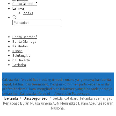
Berita Otomotif
Lainnya
Indeks
Berita Otomotif
Berita Olahraga
Kejahatan
Nissan
Bulutangkis
DKI Jakarta
Gerindra
Tentang
Cakrawalainfo.co.id hadir sebagai media online yang menyajikan berita
cepat, faktual, dan berimbang. Dengan komitmen pada kebenaran dan
profesionalisme, kami menghadirkan informasi yang bisa Anda percaya
setiap hari. Cakrawalainfo.co.id — Akurat dan Terpercaya.
Beranda
Uncategorized
Sekda Kotabaru Tekankan Semangat
Kerja Saat Bulan Puasa Kinerja ASN Meningkat Dalam Apel Kesadaran
Nasional