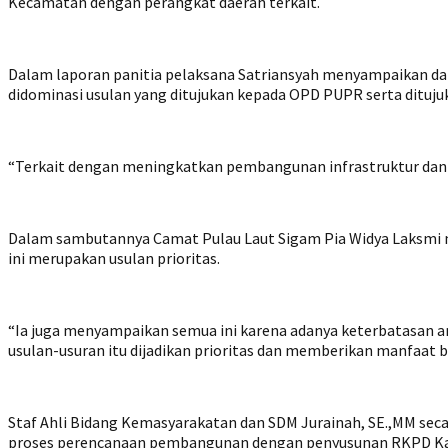
Kecamatan dengan perangkat daerah terkait.
‎Dalam laporan panitia pelaksana Satriansyah menyampaikan da
didominasi usulan yang ditujukan kepada OPD PUPR serta dituj
“Terkait dengan meningkatkan pembangunan infrastruktur dan 
Dalam sambutannya Camat Pulau Laut Sigam Pia Widya Laksmi m
ini merupakan usulan prioritas.
“Ia juga menyampaikan semua ini karena adanya keterbatasan 
usulan-usuran itu dijadikan prioritas dan memberikan manfaat b
Staf Ahli Bidang Kemasyarakatan dan SDM Jurainah, SE.,MM s
proses perencanaan pembangunan dengan penyusunan RKPD K