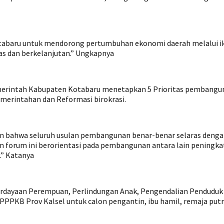
aru untuk mendorong pertumbuhan ekonomi daerah melalui iklim
tas dan berkelanjutan.” Ungkapnya
erintah Kabupaten Kotabaru menetapkan 5 Prioritas pembangun
emerintahan dan Reformasi birokrasi.
 bahwa seluruh usulan pembangunan benar-benar selaras dengan
m forum ini berorientasi pada pembangunan antara lain peningka
.” Katanya
berdayaan Perempuan, Perlindungan Anak, Pengendalian Pendudu
 PPPKB Prov Kalsel untuk calon pengantin, ibu hamil, remaja putr