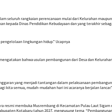
lam seluruh rangkaian perencanaan mulai dari Kelurahan maupun 
ukan kepada Dinas Pendidikan Kebudayaan dan yang terakhir seb
pengelolaan lingkungan hidup.” Ucapnya
engatakan bahwa usulan pembangunan dari Desa dan Kelurahan, 
anggaran yang menjadi tantangan dalam pelaksanaan pembanguna
agi kita semua, mudah-mudahan hari ini acaranya berjalan lancar.
ecara resmi membuka Musrembang di Kecamatan Pulau Laut Sigam
abupaten Kotabaru tahun 2027, mengusung tema “Pembangunan