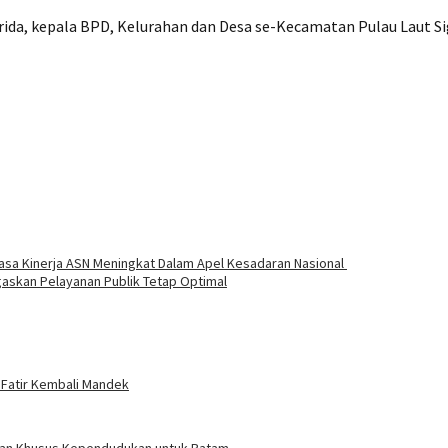
aperida, kepala BPD, Kelurahan dan Desa se-Kecamatan Pulau Laut 
sa Kinerja ASN Meningkat Dalam Apel Kesadaran Nasional
askan Pelayanan Publik Tetap Optimal
 Fatir Kembali Mandek
turan Khusus Kependudukan untuk Batam