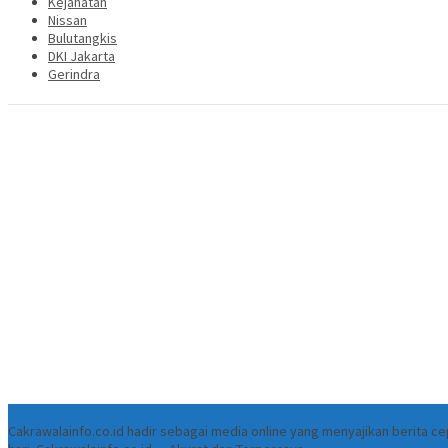
Kejahatan
Nissan
Bulutangkis
DKI Jakarta
Gerindra
Tentang
Cakrawalainfo.co.id hadir sebagai media online yang menyajikan berita 