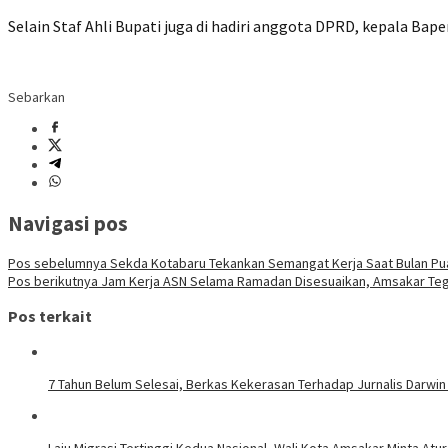
‎Selain Staf Ahli Bupati juga di hadiri anggota DPRD, kepala B
Sebarkan
Navigasi pos
Pos sebelumnya
Sekda Kotabaru Tekankan Semangat Kerja Saat Bulan Pua
Pos berikutnya
Jam Kerja ASN Selama Ramadan Disesuaikan, Amsakar Teg
Pos terkait
7 Tahun Belum Selesai, Berkas Kekerasan Terhadap Jurnalis Darwin
Laju Migrasi Tertinggi Kedua Nasional, Wali Kota Amsakar Minta A