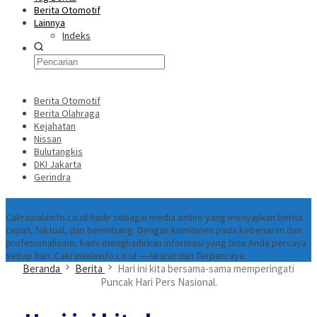
Berita Otomotif
Lainnya
Indeks
Berita Otomotif
Berita Olahraga
Kejahatan
Nissan
Bulutangkis
DKI Jakarta
Gerindra
Tentang
Cakrawalainfo.co.id hadir sebagai media online yang menyajikan berita
cepat, faktual, dan berimbang. Dengan komitmen pada kebenaran dan
profesionalisme, kami menghadirkan informasi yang bisa Anda percaya
setiap hari. Cakrawalainfo.co.id — Akurat dan Terpercaya.
Beranda
Berita
Hari ini kita bersama-sama memperingati
Puncak Hari Pers Nasional.