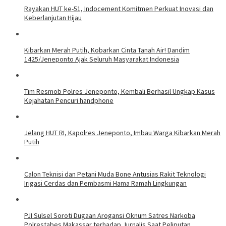
Rayakan HUT ke-51, Indocement Komitmen Perkuat Inovasi dan
Keberlanjutan Hijau
Kibarkan Merah Putih, Kobarkan Cinta Tanah Air! Dandim
1425/Jeneponto Ajak Seluruh Masyarakat Indonesia
Tim Resmob Polres Jeneponto, Kembali Berhasil Ungkap Kasus
Kejahatan Pencuri handphone
Jelang HUT RI, Kapolres Jeneponto, Imbau Warga Kibarkan Merah
Putih
Calon Teknisi dan Petani Muda Bone Antusias Rakit Teknologi
Irigasi Cerdas dan Pembasmi Hama Ramah Lingkungan
PJI Sulsel Soroti Dugaan Arogansi Oknum Satres Narkoba
Polrestabes Makassar terhadap Jurnalis Saat Peliputan