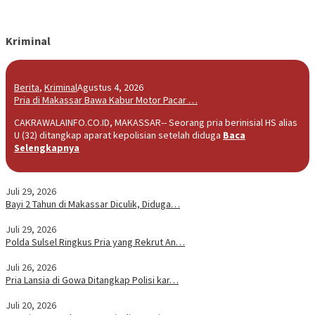
Kriminal
Berita
,
Kriminal
Agustus 4, 2026
Pria di Makassar Bawa Kabur Motor Pacar …
CAKRAWALAINFO.CO.ID, MAKASSAR-- Seorang pria berinisial HS alias
U (32) ditangkap aparat kepolisian setelah diduga
Baca
Selengkapnya
Juli 29, 2026
Bayi 2 Tahun di Makassar Diculik, Diduga…
Juli 29, 2026
Polda Sulsel Ringkus Pria yang Rekrut An…
Juli 26, 2026
Pria Lansia di Gowa Ditangkap Polisi kar…
Juli 20, 2026