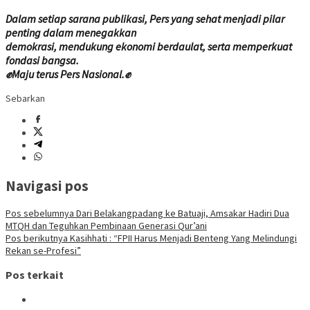
Dalam setiap sarana publikasi, Pers yang sehat menjadi pilar
penting dalam menegakkan
demokrasi, mendukung ekonomi berdaulat, serta memperkuat
fondasi bangsa.
✊Maju terus Pers Nasional.✊
Sebarkan
Navigasi pos
Pos sebelumnya
Dari Belakangpadang ke Batuaji, Amsakar Hadiri Dua
MTQH dan Teguhkan Pembinaan Generasi Qur’ani
Pos berikutnya
Kasihhati : “FPII Harus Menjadi Benteng Yang Melindungi
Rekan se-Profesi”
Pos terkait