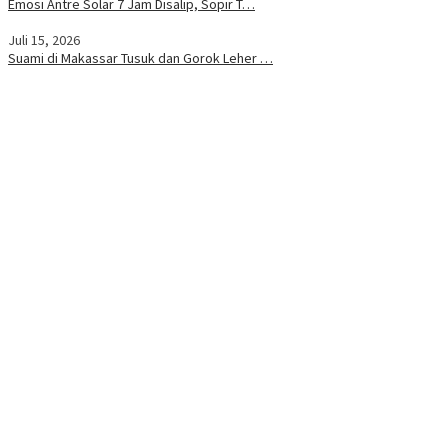
Emosi Antre Solar 7 Jam Disalip, Sopir T…
Juli 15, 2026
Suami di Makassar Tusuk dan Gorok Leher …