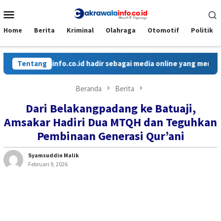
Loncat
Menu
ke
Mobile
konten
Home
Berita
Kriminal
Olahraga
Otomotif
Politik
co.id hadir sebagai media online yang menyajikan berita cepat,
Tentang
Beranda
Berita
Dari Belakangpadang ke Batuaji,
Amsakar Hadiri Dua MTQH dan Teguhkan
Pembinaan Generasi Qur’ani
Syamsuddin Malik
Februari 9, 2026