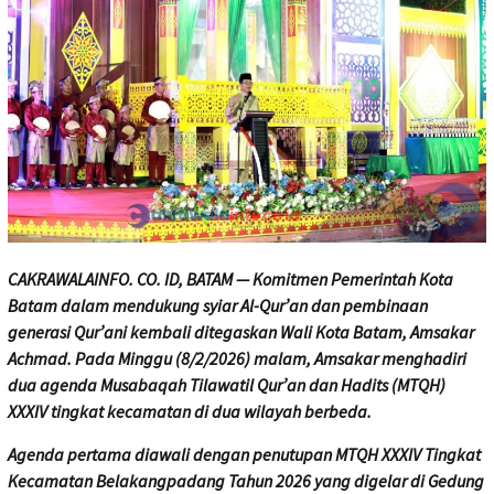
CAKRAWALAINFO. CO. ID, BATAM — Komitmen Pemerintah Kota
Batam dalam mendukung syiar Al-Qur’an dan pembinaan
generasi Qur’ani kembali ditegaskan Wali Kota Batam, Amsakar
Achmad. Pada Minggu (8/2/2026) malam, Amsakar menghadiri
dua agenda Musabaqah Tilawatil Qur’an dan Hadits (MTQH)
XXXIV tingkat kecamatan di dua wilayah berbeda.
Agenda pertama diawali dengan penutupan MTQH XXXIV Tingkat
Kecamatan Belakangpadang Tahun 2026 yang digelar di Gedung