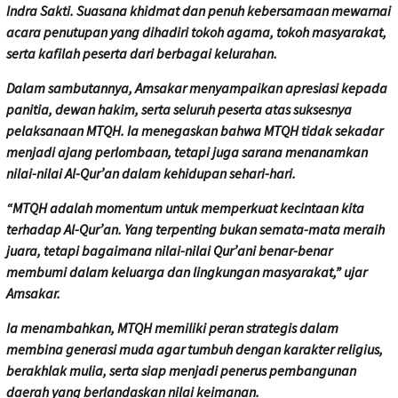
Indra Sakti. Suasana khidmat dan penuh kebersamaan mewarnai
acara penutupan yang dihadiri tokoh agama, tokoh masyarakat,
serta kafilah peserta dari berbagai kelurahan.
Dalam sambutannya, Amsakar menyampaikan apresiasi kepada
panitia, dewan hakim, serta seluruh peserta atas suksesnya
pelaksanaan MTQH. Ia menegaskan bahwa MTQH tidak sekadar
menjadi ajang perlombaan, tetapi juga sarana menanamkan
nilai-nilai Al-Qur’an dalam kehidupan sehari-hari.
“MTQH adalah momentum untuk memperkuat kecintaan kita
terhadap Al-Qur’an. Yang terpenting bukan semata-mata meraih
juara, tetapi bagaimana nilai-nilai Qur’ani benar-benar
membumi dalam keluarga dan lingkungan masyarakat,” ujar
Amsakar.
Ia menambahkan, MTQH memiliki peran strategis dalam
membina generasi muda agar tumbuh dengan karakter religius,
berakhlak mulia, serta siap menjadi penerus pembangunan
daerah yang berlandaskan nilai keimanan.