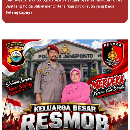
CAKRAWALAINFO.CO.ID,BANTAENG - Satuan Reserse Narkoba Polres
Bantaeng Polda Sulsel mengintensifkan patroli rutin yang
Baca
Selengkapnya