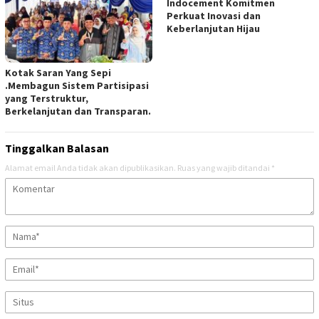
Indocement Komitmen
Perkuat Inovasi dan
Keberlanjutan Hijau
Kotak Saran Yang Sepi
.Membagun Sistem Partisipasi
yang Terstruktur,
Berkelanjutan dan Transparan.
Tinggalkan Balasan
Alamat email Anda tidak akan dipublikasikan.
Ruas yang wajib ditandai
*