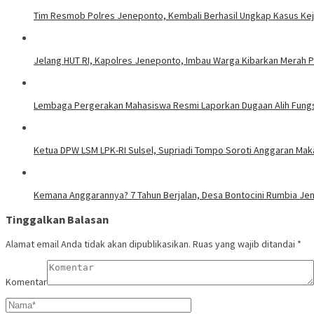
Tim Resmob Polres Jeneponto, Kembali Berhasil Ungkap Kasus Ke
Jelang HUT RI, Kapolres Jeneponto, Imbau Warga Kibarkan Merah P
Lembaga Pergerakan Mahasiswa Resmi Laporkan Dugaan Alih Fung
Ketua DPW LSM LPK-RI Sulsel, Supriadi Tompo Soroti Anggaran Mak
Kemana Anggarannya? 7 Tahun Berjalan, Desa Bontocini Rumbia Je
Tinggalkan Balasan
Alamat email Anda tidak akan dipublikasikan.
Ruas yang wajib ditandai
*
Komentar