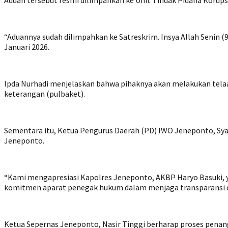
Aduan tersebut resmi dilimpahkan ke Unit Tindak Pidana Korups
“Aduannya sudah dilimpahkan ke Satreskrim. Insya Allah Senin (9
Januari 2026.
Ipda Nurhadi menjelaskan bahwa pihaknya akan melakukan tel
keterangan (pulbaket).
Sementara itu, Ketua Pengurus Daerah (PD) IWO Jeneponto, Sy
Jeneponto.
“Kami mengapresiasi Kapolres Jeneponto, AKBP Haryo Basuki, 
komitmen aparat penegak hukum dalam menjaga transparansi dan
Ketua Sepernas Jeneponto, Nasir Tinggi berharap proses penang