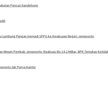
jahatan Pencuri handphone
utih
si Lumbung Pangan menjadi SPPG ke Kejaksaan Negeri Jeneponto
an Minum Pemkab Jeneponto: Realisasi Rp 14,2 Milliar, BPK Temukan Ketida
neponto tak Punya Kantor