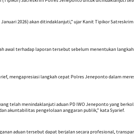
i (Tipikor) Satreskrim Polres Jeneponto untuk ditindaklanjuti s
 Januari 2026) akan ditindaklanjuti,” ujar Kanit Tipikor Satreskr
aah awal terhadap laporan tersebut sebelum menentukan langka
arief, mengapresiasi langkah cepat Polres Jeneponto dalam mer
yang telah menindaklanjuti aduan PD IWO Jeneponto yang berkol
 akuntabilitas pengelolaan anggaran publik,” kata Syarief.
anan aduan tersebut dapat berjalan secara profesional, transpar