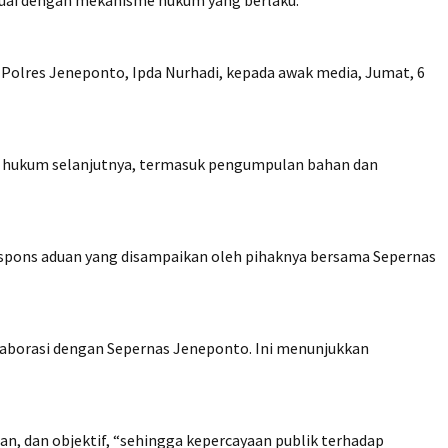
esuai dengan mekanisme hukum yang berlaku.
im Polres Jeneponto, Ipda Nurhadi, kepada awak media, Jumat, 6
h hukum selanjutnya, termasuk pengumpulan bahan dan
espons aduan yang disampaikan oleh pihaknya bersama Sepernas
aborasi dengan Sepernas Jeneponto. Ini menunjukkan
an, dan objektif, “sehingga kepercayaan publik terhadap