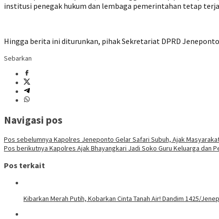
institusi penegak hukum dan lembaga pemerintahan tetap terja
Hingga berita ini diturunkan, pihak Sekretariat DPRD Jenepont
Sebarkan
Navigasi pos
Pos sebelumnya
Kapolres Jeneponto Gelar Safari Subuh, Ajak Masyarakat 
Pos berikutnya
Kapolres Ajak Bhayangkari Jadi Soko Guru Keluarga dan P
Pos terkait
Kibarkan Merah Putih, Kobarkan Cinta Tanah Air! Dandim 1425/Jene