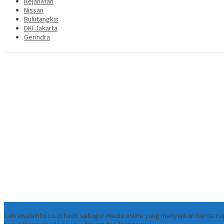
Kejahatan
Nissan
Bulutangkis
DKI Jakarta
Gerindra
Tentang
Cakrawalainfo.co.id hadir sebagai media online yang menyajikan berita 