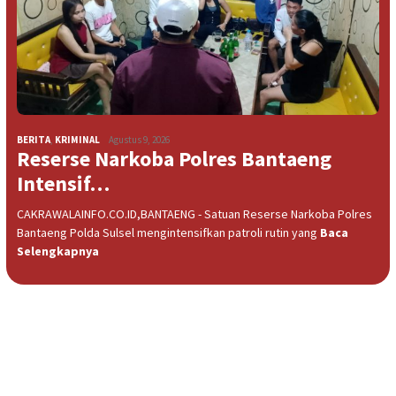
BERITA
,
KRIMINAL
Agustus 9, 2026
Reserse Narkoba Polres Bantaeng
Intensif…
CAKRAWALAINFO.CO.ID,BANTAENG - Satuan Reserse Narkoba Polres
Bantaeng Polda Sulsel mengintensifkan patroli rutin yang
Baca
Selengkapnya