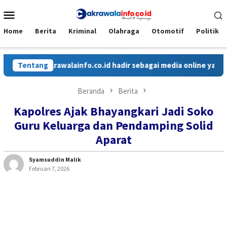
Loncat
Menu
ke
Mobile
konten
Home
Berita
Kriminal
Olahraga
Otomotif
Politik
Cakrawalainfo.co.id hadir sebagai media online yang menyaj
Tentang
Beranda
Berita
Kapolres Ajak Bhayangkari Jadi Soko
Guru Keluarga dan Pendamping Solid
Aparat
Syamsuddin Malik
Februari 7, 2026