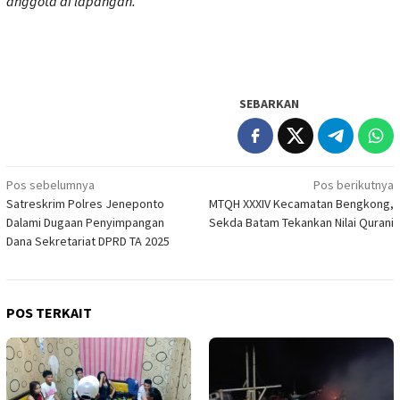
anggota di lapangan.
SEBARKAN
Navigasi
Pos sebelumnya
Pos berikutnya
Satreskrim Polres Jeneponto
MTQH XXXIV Kecamatan Bengkong,
pos
Dalami Dugaan Penyimpangan
Sekda Batam Tekankan Nilai Qurani
Dana Sekretariat DPRD TA 2025
POS TERKAIT