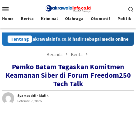
Loncat
Menu
ke
Mobile
konten
Home
Berita
Kriminal
Olahraga
Otomotif
Politik
Tentang
Cakrawalainfo.co.id hadir sebagai media online yang men
Beranda
Berita
Pemko Batam Tegaskan Komitmen
Keamanan Siber di Forum Freedom250
Tech Talk
Syamsuddin Malik
Februari 7, 2026