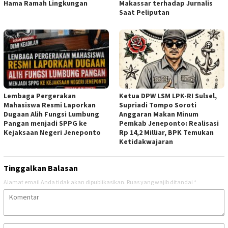
Hama Ramah Lingkungan
Makassar terhadap Jurnalis
Saat Peliputan
Lembaga Pergerakan
Ketua DPW LSM LPK-RI Sulsel,
Mahasiswa Resmi Laporkan
Supriadi Tompo Soroti
Dugaan Alih Fungsi Lumbung
Anggaran Makan Minum
Pangan menjadi SPPG ke
Pemkab Jeneponto: Realisasi
Kejaksaan Negeri Jeneponto
Rp 14,2 Milliar, BPK Temukan
Ketidakwajaran
Tinggalkan Balasan
Alamat email Anda tidak akan dipublikasikan.
Ruas yang wajib ditandai
*