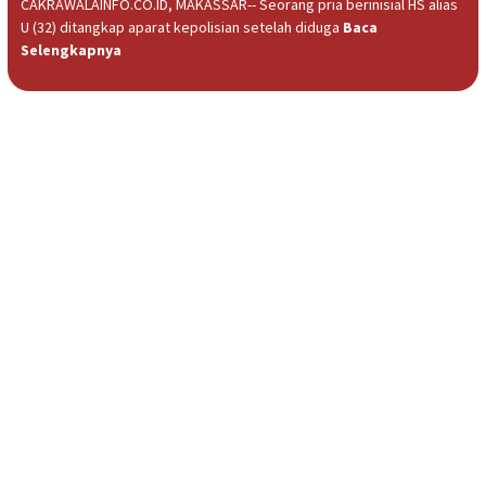
CAKRAWALAINFO.CO.ID, MAKASSAR-- Seorang pria berinisial HS alias
U (32) ditangkap aparat kepolisian setelah diduga
Baca
Selengkapnya