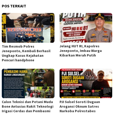
POS TERKAIT
Jelang HUT RI, Kapolres
Tim Resmob Polres
Jeneponto, Imbau Warga
Jeneponto, Kembali Berhasil
Kibarkan Merah Putih
Ungkap Kasus Kejahatan
Pencuri handphone
Calon Teknisi dan Petani Muda
PJI Sulsel Soroti Dugaan
Bone Antusias Rakit Teknologi
Arogansi Oknum Satres
Irigasi Cerdas dan Pembasmi
Narkoba Polrestabes