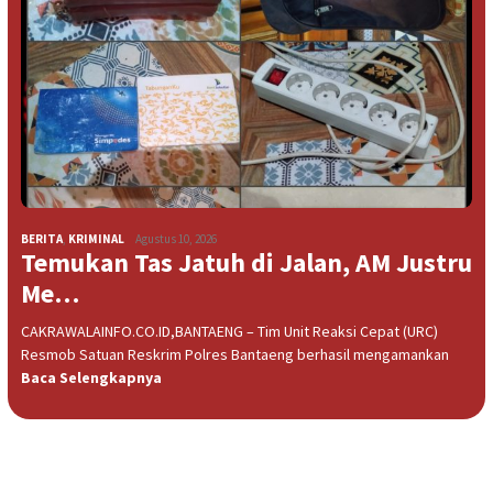
BERITA
,
KRIMINAL
Agustus 10, 2026
Temukan Tas Jatuh di Jalan, AM Justru
Me…
CAKRAWALAINFO.CO.ID,BANTAENG – Tim Unit Reaksi Cepat (URC)
Resmob Satuan Reskrim Polres Bantaeng berhasil mengamankan
Baca Selengkapnya