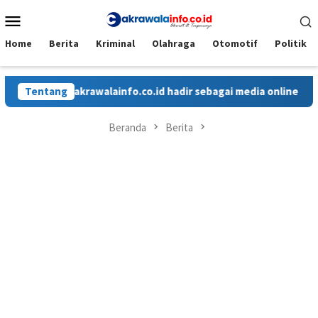
Loncat
Menu
ke
Mobile
konten
Home
Berita
Kriminal
Olahraga
Otomotif
Politik
Tentang
Cakrawalainfo.co.id hadir sebagai media online yang men
Beranda
Berita