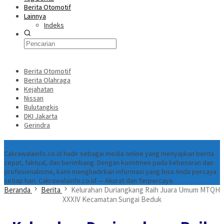
Berita Otomotif
Lainnya
Indeks
Berita Otomotif
Berita Olahraga
Kejahatan
Nissan
Bulutangkis
DKI Jakarta
Gerindra
Tentang
Cakrawalainfo.co.id hadir sebagai media online yang menyajikan berita
cepat, faktual, dan berimbang. Dengan komitmen pada kebenaran dan
profesionalisme, kami menghadirkan informasi yang bisa Anda percaya
setiap hari. Cakrawalainfo.co.id — Akurat dan Terpercaya.
Beranda
Berita
Kelurahan Duriangkang Raih Juara Umum MTQH
XXXIV Kecamatan Sungai Beduk