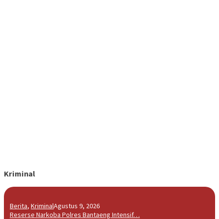
Kriminal
Berita
,
Kriminal
Agustus 9, 2026
Reserse Narkoba Polres Bantaeng Intensif…