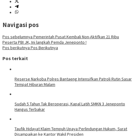
Navigasi pos
Pos sebelumnya
Pemerintah Pusat Kembali Non-Aktifkan 21 Ribu
Peserta PBI JK, Ini langkah Pemda Jeneponto !
Pos berikutnya
Pos Berikutnya
Pos terkait
Reserse Narkoba Polres Bantaeng Intensifkan Patroli Rutin Sasar
Tempat Hiburan Malam
Sudah 5 Tahun Tak Beroperasi, Kapal Latih SMKN 3 Jeneponto
Hangus Terbakar
Taufik Hidayat Klaim Tempuh Upaya Perlindungan Hukum, Surat
Disampaikan ke Kantor Wakil Presiden