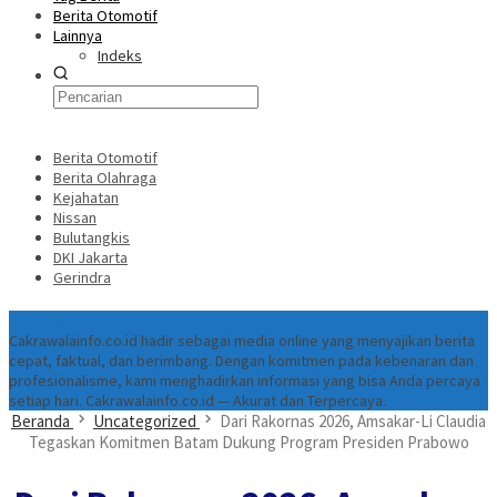
Berita Otomotif
Lainnya
Indeks
Berita Otomotif
Berita Olahraga
Kejahatan
Nissan
Bulutangkis
DKI Jakarta
Gerindra
Tentang
Cakrawalainfo.co.id hadir sebagai media online yang menyajikan berita
cepat, faktual, dan berimbang. Dengan komitmen pada kebenaran dan
profesionalisme, kami menghadirkan informasi yang bisa Anda percaya
setiap hari. Cakrawalainfo.co.id — Akurat dan Terpercaya.
Beranda
Uncategorized
Dari Rakornas 2026, Amsakar-Li Claudia
Tegaskan Komitmen Batam Dukung Program Presiden Prabowo