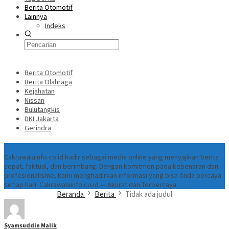
Berita Otomotif
Lainnya
Indeks
Berita Otomotif
Berita Olahraga
Kejahatan
Nissan
Bulutangkis
DKI Jakarta
Gerindra
Tentang
Cakrawalainfo.co.id hadir sebagai media online yang menyajikan berita
cepat, faktual, dan berimbang. Dengan komitmen pada kebenaran dan
profesionalisme, kami menghadirkan informasi yang bisa Anda percaya
setiap hari. Cakrawalainfo.co.id — Akurat dan Terpercaya.
Beranda
Berita
Tidak ada judul
Syamsuddin Malik