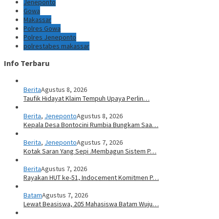
Jeneponto
Gowa
Makassar
Polres Gowa
Polres Jeneponto
polrestabes makassar
Info Terbaru
Berita
Agustus 8, 2026
Taufik Hidayat Klaim Tempuh Upaya Perlin…
Berita
,
Jeneponto
Agustus 8, 2026
Kepala Desa Bontocini Rumbia Bungkam Saa…
Berita
,
Jeneponto
Agustus 7, 2026
Kotak Saran Yang Sepi .Membagun Sistem P…
Berita
Agustus 7, 2026
Rayakan HUT ke-51, Indocement Komitmen P…
Batam
Agustus 7, 2026
Lewat Beasiswa, 205 Mahasiswa Batam Wuju…