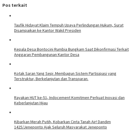
Pos terkait
Taufik Hidayat Klaim Tempuh Upaya Perlindungan Hukum, Surat
Disampaikan ke Kantor Wakil Presiden
Kepala Desa Bontocini Rumbia Bungkam Saat Dikonfirmasi Terkait
Anggaran Pembangunan Kantor Desa
Kotak Saran Yang Sepi .Membagun Sistem Partisipasi yang
Terstruktur, Berkelanjutan dan Transparan.
Rayakan HUT ke-51, Indocement Komitmen Perkuat Inovasi dan
Keberlanjutan Hijau
Kibarkan Merah Putih, Kobarkan Cinta Tanah Air! Dandim
1425/Jeneponto Ajak Seluruh Masyarakat Jeneponto