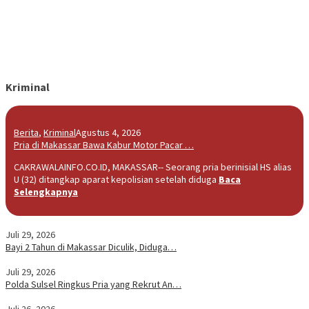
Kriminal
Berita
,
Kriminal
Agustus 4, 2026
Pria di Makassar Bawa Kabur Motor Pacar …
CAKRAWALAINFO.CO.ID, MAKASSAR-- Seorang pria berinisial HS alias
U (32) ditangkap aparat kepolisian setelah diduga
Baca
Selengkapnya
Juli 29, 2026
Bayi 2 Tahun di Makassar Diculik, Diduga…
Juli 29, 2026
Polda Sulsel Ringkus Pria yang Rekrut An…
Juli 26, 2026