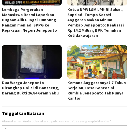
Lembaga Pergerakan
Ketua DPW LSM LPK-RI Sulsel,
Mahasiswa Resmi Laporkan
Supriadi Tompo Soroti
Dugaan Alih Fungsi Lumbung
Anggaran Makan Minum
Pangan menjadi SPPG ke
Pemkab Jeneponto: Realisasi
Kejaksaan Negeri Jeneponto
Rp 14,2 Milliar, BPK Temukan
Ketidakwajaran
Dua Warga Jeneponto
Kemana Anggarannya? 7 Tahun
Ditangkap Polisi di Bantaeng,
Berjalan, Desa Bontocini
Barang Bukti 26,84 Gram Sabu
Rumbia Jeneponto tak Punya
Kantor
Tinggalkan Balasan
Alamat email Anda tidak akan dipublikasikan.
Ruas yang wajib ditandai
*