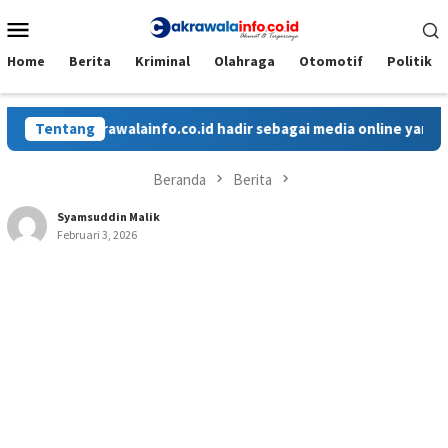
Loncat
Menu
ke
Mobile
konten
Home
Berita
Kriminal
Olahraga
Otomotif
Politik
Cakrawalainfo.co.id hadir sebagai media online yang menyaji
Tentang
Beranda
Berita
Syamsuddin Malik
Februari 3, 2026