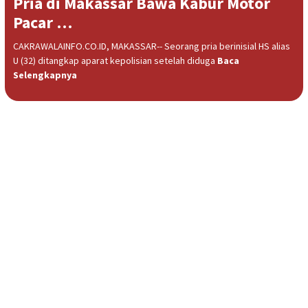
Pria di Makassar Bawa Kabur Motor
Pacar …
CAKRAWALAINFO.CO.ID, MAKASSAR-- Seorang pria berinisial HS alias
U (32) ditangkap aparat kepolisian setelah diduga
Baca
Selengkapnya