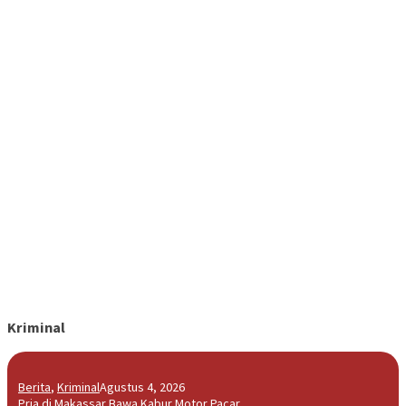
Kriminal
Berita
,
Kriminal
Agustus 4, 2026
Pria di Makassar Bawa Kabur Motor Pacar …