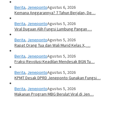
Berita
,
Jeneponto
Agustus 6, 2026
Kemana Anggarannya? 7 Tahun Berjalan, De…
Berita
,
Jeneponto
Agustus 5, 2026
Viral Dugaan Alih Fungsi Lumbung Pangan …
Berita
,
Jeneponto
Agustus 5, 2026
Rapat Orang Tua dan Wali Murid Kelas X, …
Berita
,
Jeneponto
Agustus 5, 2026
Fraksi Revolusi Keadilan Mendesak BGN Tu…
Berita
,
Jeneponto
Agustus 5, 2026
KPMT Desak DPRD Jeneponto Gunakan Fungsi…
Berita
,
Jeneponto
Agustus 5, 2026
Makanan Program MBG Berulat Viral di Jen…