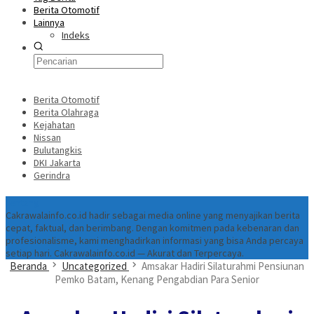
Berita Otomotif
Lainnya
Indeks
Berita Otomotif
Berita Olahraga
Kejahatan
Nissan
Bulutangkis
DKI Jakarta
Gerindra
Tentang
Cakrawalainfo.co.id hadir sebagai media online yang menyajikan berita
cepat, faktual, dan berimbang. Dengan komitmen pada kebenaran dan
profesionalisme, kami menghadirkan informasi yang bisa Anda percaya
setiap hari. Cakrawalainfo.co.id — Akurat dan Terpercaya.
Beranda
Uncategorized
Amsakar Hadiri Silaturahmi Pensiunan
Pemko Batam, Kenang Pengabdian Para Senior