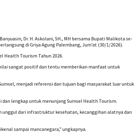
yuasin, Dr. H. Askolani, SH., MH bersama Bupati Walikota se-
langsung di Griya Agung Palembang, Jum’at (30/1/2026).
el Health Tourism Tahun 2026.
lai sangat positif dan tentu memberikan manfaat untuk
umsel, menjadi referensi dan tujuan bagi masyarakat luar untuk
 dan lengkap untuk menunjang Sumsel Health Tourism.
h unggul dari infrastruktur kesehatan, kecanggihan alatnya dan
 dikenal sampai mancanegara,” ungkapnya.