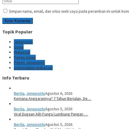
Simpan nama, email, dan situs web saya pada peramban ini untuk kom
Topik Populer
Jeneponto
Gowa
Makassar
Polres Gowa
Polres Jeneponto
polrestabes makassar
Info Terbaru
Berita
,
Jeneponto
Agustus 6, 2026
Kemana Anggarannya? 7 Tahun Berjalan, De…
Berita
,
Jeneponto
Agustus 5, 2026
Viral Dugaan Alih Fungsi Lumbung Pangan …
Berita
,
Jeneponto
Agustus 5, 2026