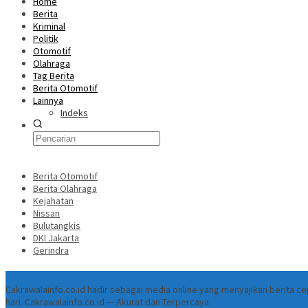
Home
Berita
Kriminal
Politik
Otomotif
Olahraga
Tag Berita
Berita Otomotif
Lainnya
Indeks
Berita Otomotif
Berita Olahraga
Kejahatan
Nissan
Bulutangkis
DKI Jakarta
Gerindra
Tentang
Cakrawalainfo.co.id hadir sebagai media online yang menyajikan berita 
hari. Cakrawalainfo.co.id — Akurat dan Terpercaya.