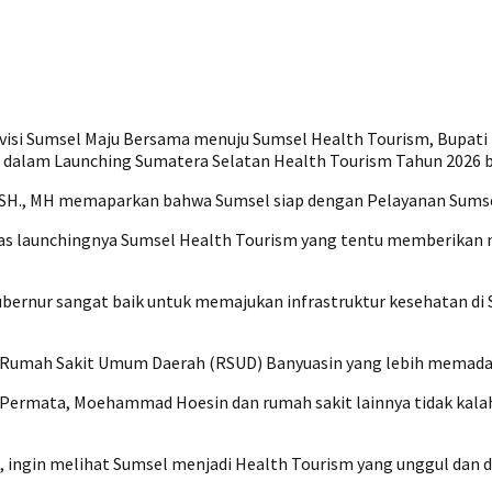
i Sumsel Maju Bersama menuju Sumsel Health Tourism, Bupati Ban
am Launching Sumatera Selatan Health Tourism Tahun 2026 ber
u, SH., MH memaparkan bahwa Sumsel siap dengan Pelayanan Sums
s launchingnya Sumsel Health Tourism yang tentu memberikan ni
bernur sangat baik untuk memajukan infrastruktur kesehatan di S
Rumah Sakit Umum Daerah (RSUD) Banyuasin yang lebih memadai
s, Permata, Moehammad Hoesin dan rumah sakit lainnya tidak kala
el, ingin melihat Sumsel menjadi Health Tourism yang unggul dan