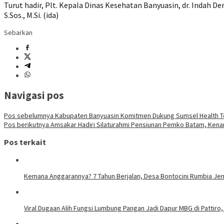
Turut hadir, Plt. Kepala Dinas Kesehatan Banyuasin, dr. Indah De
S.Sos., M.Si. (ida)
Sebarkan
Navigasi pos
Pos sebelumnya
Kabupaten Banyuasin Komitmen Dukung Sumsel Health T
Pos berikutnya
Amsakar Hadiri Silaturahmi Pensiunan Pemko Batam, Kena
Pos terkait
Kemana Anggarannya? 7 Tahun Berjalan, Desa Bontocini Rumbia Je
Viral Dugaan Alih Fungsi Lumbung Pangan Jadi Dapur MBG di Pattir