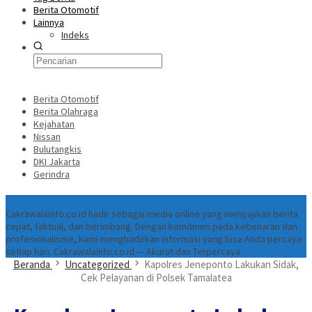
Berita Otomotif
Lainnya
Indeks
Berita Otomotif
Berita Olahraga
Kejahatan
Nissan
Bulutangkis
DKI Jakarta
Gerindra
Tentang
Cakrawalainfo.co.id hadir sebagai media online yang menyajikan berita
cepat, faktual, dan berimbang. Dengan komitmen pada kebenaran dan
profesionalisme, kami menghadirkan informasi yang bisa Anda percaya
setiap hari. Cakrawalainfo.co.id — Akurat dan Terpercaya.
Beranda
Uncategorized
Kapolres Jeneponto Lakukan Sidak,
Cek Pelayanan di Polsek Tamalatea