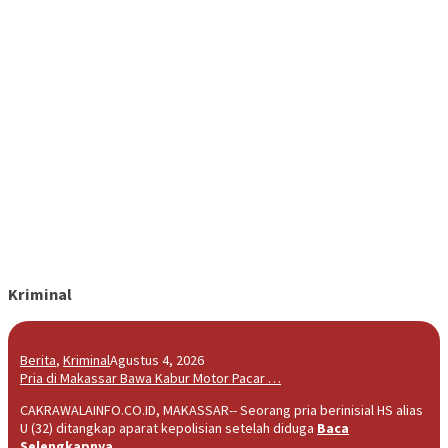
Kriminal
Berita
,
Kriminal
Agustus 4, 2026
Pria di Makassar Bawa Kabur Motor Pacar …
CAKRAWALAINFO.CO.ID, MAKASSAR-- Seorang pria berinisial HS alias
U (32) ditangkap aparat kepolisian setelah diduga
Baca
Selengkapnya