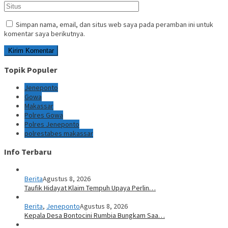
Simpan nama, email, dan situs web saya pada peramban ini untuk
komentar saya berikutnya.
Topik Populer
Jeneponto
Gowa
Makassar
Polres Gowa
Polres Jeneponto
polrestabes makassar
Info Terbaru
Berita
Agustus 8, 2026
Taufik Hidayat Klaim Tempuh Upaya Perlin…
Berita
,
Jeneponto
Agustus 8, 2026
Kepala Desa Bontocini Rumbia Bungkam Saa…