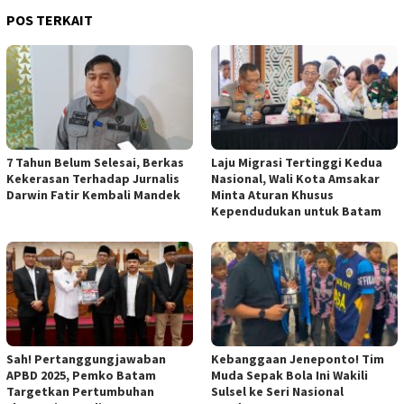
POS TERKAIT
7 Tahun Belum Selesai, Berkas
Laju Migrasi Tertinggi Kedua
Kekerasan Terhadap Jurnalis
Nasional, Wali Kota Amsakar
Darwin Fatir Kembali Mandek
Minta Aturan Khusus
Kependudukan untuk Batam
Sah! Pertanggungjawaban
Kebanggaan Jeneponto! Tim
APBD 2025, Pemko Batam
Muda Sepak Bola Ini Wakili
Targetkan Pertumbuhan
Sulsel ke Seri Nasional