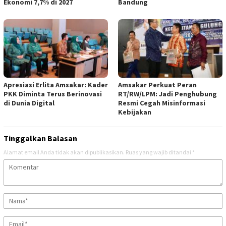
Ekonomi 7,7% di 2027
Bandung
Apresiasi Erlita Amsakar: Kader
Amsakar Perkuat Peran
PKK Diminta Terus Berinovasi
RT/RW/LPM: Jadi Penghubung
di Dunia Digital
Resmi Cegah Misinformasi
Kebijakan
Tinggalkan Balasan
Alamat email Anda tidak akan dipublikasikan.
Ruas yang wajib ditandai
*