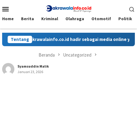
Loncat
Menu
ke
Mobile
konten
Home
Berita
Kriminal
Olahraga
Otomotif
Politik
Cakrawalainfo.co.id hadir sebagai media online yang menyaj
Tentang
Beranda
Uncategorized
Syamsuddin Malik
Januari 23, 2026