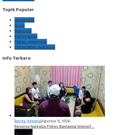
Topik Populer
Jeneponto
Gowa
Makassar
Polres Gowa
Polres Jeneponto
polrestabes makassar
Info Terbaru
Berita
,
Kriminal
Agustus 9, 2026
Reserse Narkoba Polres Bantaeng Intensif…