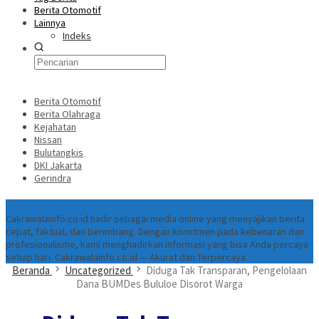
Berita Otomotif
Lainnya
Indeks
Berita Otomotif
Berita Olahraga
Kejahatan
Nissan
Bulutangkis
DKI Jakarta
Gerindra
Tentang
Cakrawalainfo.co.id hadir sebagai media online yang menyajikan berita
cepat, faktual, dan berimbang. Dengan komitmen pada kebenaran dan
profesionalisme, kami menghadirkan informasi yang bisa Anda percaya
setiap hari. Cakrawalainfo.co.id — Akurat dan Terpercaya.
Beranda
Uncategorized
Diduga Tak Transparan, Pengelolaan
Dana BUMDes Bululoe Disorot Warga