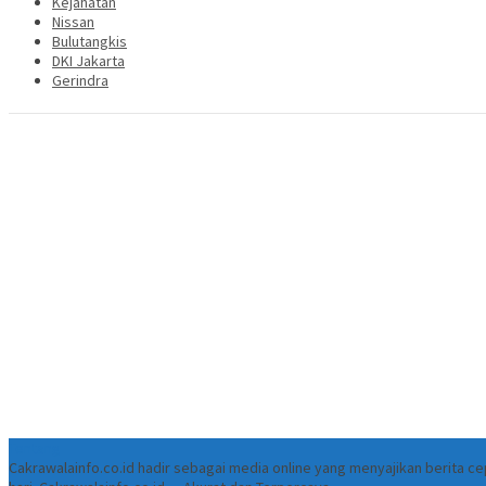
Kejahatan
Nissan
Bulutangkis
DKI Jakarta
Gerindra
Tentang
Cakrawalainfo.co.id hadir sebagai media online yang menyajikan berita 