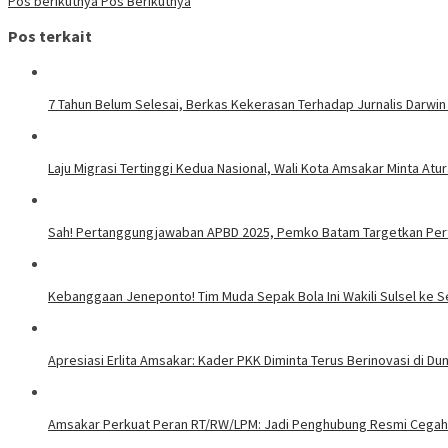
Pos berikutnya
Pos Berikutnya
Pos terkait
7 Tahun Belum Selesai, Berkas Kekerasan Terhadap Jurnalis Darwin
Laju Migrasi Tertinggi Kedua Nasional, Wali Kota Amsakar Minta A
Sah! Pertanggungjawaban APBD 2025, Pemko Batam Targetkan Per
Kebanggaan Jeneponto! Tim Muda Sepak Bola Ini Wakili Sulsel ke S
Apresiasi Erlita Amsakar: Kader PKK Diminta Terus Berinovasi di Duni
Amsakar Perkuat Peran RT/RW/LPM: Jadi Penghubung Resmi Cegah 