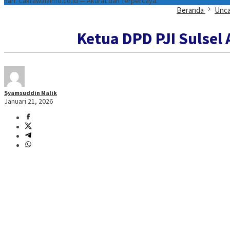
hari. Cakrawalainfo.co.id — Akurat dan Terpercaya.
Beranda
Unca
Ketua DPD PJI Sulsel
Syamsuddin Malik
Januari 21, 2026