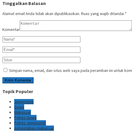
Tinggalkan Balasan
Alamat email Anda tidak akan dipublikasikan.
Ruas yang wajib ditandai
*
Komentar
Simpan nama, email, dan situs web saya pada peramban ini untuk kom
Topik Populer
Jeneponto
Gowa
Makassar
Polres Gowa
Polres Jeneponto
polrestabes makassar