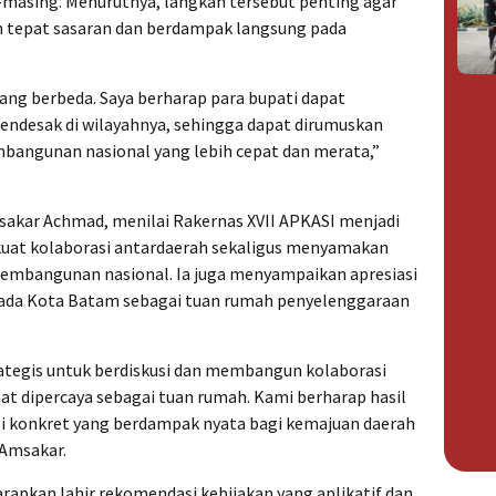
g-masing. Menurutnya, langkah tersebut penting agar
bih tepat sasaran dan berdampak langsung pada
ang berbeda. Saya berharap para bupati dapat
endesak di wilayahnya, sehingga dapat dirumuskan
bangunan nasional yang lebih cepat dan merata,”
sakar Achmad, menilai Rakernas XVII APKASI menjadi
t kolaborasi antardaerah sekaligus menyamakan
embangunan nasional. Ia juga menyampaikan apresiasi
pada Kota Batam sebagai tuan rumah penyelenggaraan
ategis untuk berdiskusi dan membangun kolaborasi
t dipercaya sebagai tuan rumah. Kami berharap hasil
i konkret yang berdampak nyata bagi kemajuan daerah
 Amsakar.
harapkan lahir rekomendasi kebijakan yang aplikatif dan