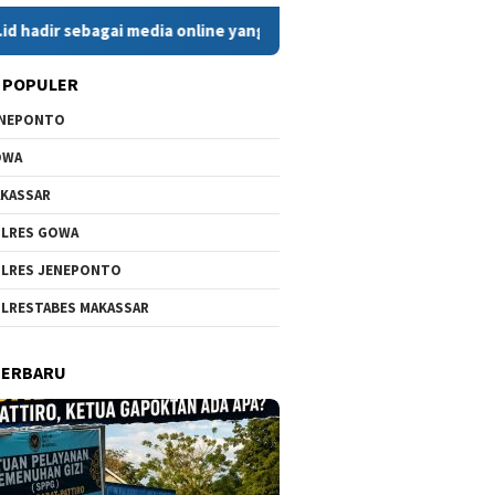
gai media online yang menyajikan berita cepat, faktual, dan be
 POPULER
ENEPONTO
OWA
KASSAR
LRES GOWA
LRES JENEPONTO
LRESTABES MAKASSAR
TERBARU