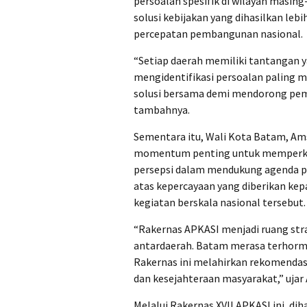
persoalan spesifik di wilayah masin
solusi kebijakan yang dihasilkan le
percepatan pembangunan nasional.
“Setiap daerah memiliki tantangan y
mengidentifikasi persoalan paling m
solusi bersama demi mendorong pem
tambahnya.
Sementara itu, Wali Kota Batam, Am
momentum penting untuk memperkua
persepsi dalam mendukung agenda p
atas kepercayaan yang diberikan ke
kegiatan berskala nasional tersebut.
“Rakernas APKASI menjadi ruang str
antardaerah. Batam merasa terhorma
Rakernas ini melahirkan rekomendas
dan kesejahteraan masyarakat,” ujar
Melalui Rakernas XVII APKASI ini, di