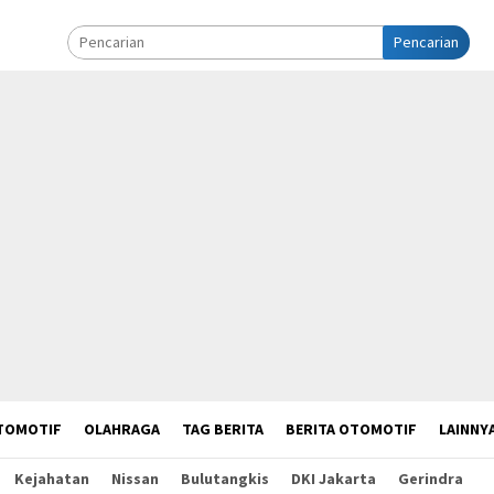
Pencarian
TOMOTIF
OLAHRAGA
TAG BERITA
BERITA OTOMOTIF
LAINNY
Kejahatan
Nissan
Bulutangkis
DKI Jakarta
Gerindra