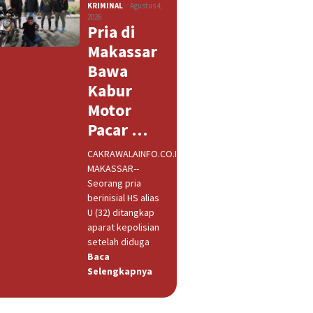
KRIMINAL
Agustus 4,
2026
Pria di
Makassar
Bawa
Kabur
Motor
Pacar …
CAKRAWALAINFO.CO.ID,
MAKASSAR--
Seorang pria
berinisial HS alias
U (32) ditangkap
aparat kepolisian
setelah diduga
Baca
Selengkapnya