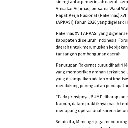
sinergi antarpemerintah daerah kemb
Amsakar Achmad, bersama Wakil Wali
Rapat Kerja Nasional (Rakernas) XVI
(APKASI) Tahun 2026 yang digelar di 
Rakernas XVII APKASI yang digelar sej
kabupaten di seluruh Indonesia. For
daerah untuk merumuskan kebijakan 
tantangan pembangunan daerah.
Penutupan Rakernas turut dihadiri M
yang memberikan arahan terkait seju
yang disampaikan adalah optimalisa
mendukung peningkatan pendapatan 
“Pada prinsipnya, BUMD diharapkan
Namun, dalam praktiknya masih ter
menopang operasional karena belum s
Selain itu, Mendagri juga mendoron