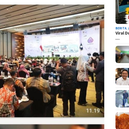
BERITA
,
Viral 
…