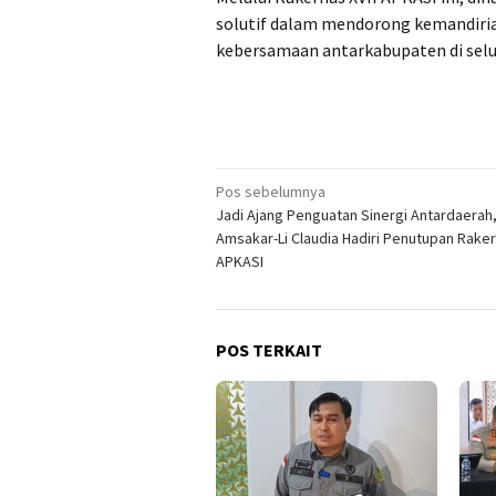
solutif dalam mendorong kemandiria
kebersamaan antarkabupaten di selu
Navigasi
Pos sebelumnya
Jadi Ajang Penguatan Sinergi Antardaerah
pos
Amsakar-Li Claudia Hadiri Penutupan Raker
APKASI
POS TERKAIT