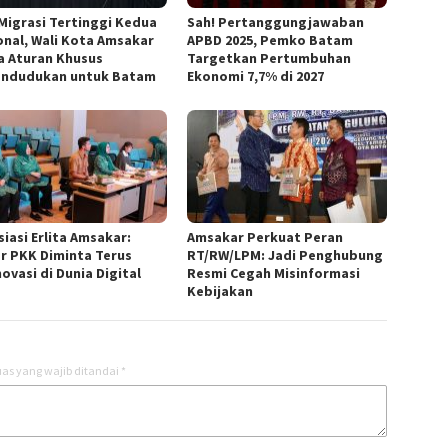
 Migrasi Tertinggi Kedua
Sah! Pertanggungjawaban
onal, Wali Kota Amsakar
APBD 2025, Pemko Batam
a Aturan Khusus
Targetkan Pertumbuhan
ndudukan untuk Batam
Ekonomi 7,7% di 2027
iasi Erlita Amsakar:
Amsakar Perkuat Peran
r PKK Diminta Terus
RT/RW/LPM: Jadi Penghubung
ovasi di Dunia Digital
Resmi Cegah Misinformasi
Kebijakan
as yang wajib ditandai
*