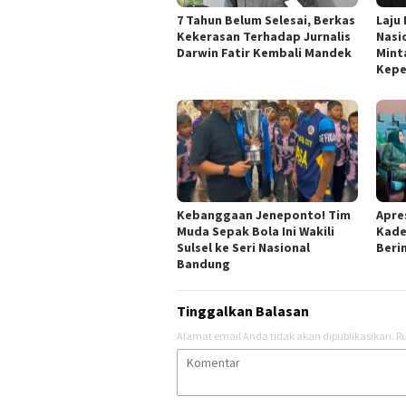
7 Tahun Belum Selesai, Berkas
Laju
Kekerasan Terhadap Jurnalis
Nasi
Darwin Fatir Kembali Mandek
Mint
Kepe
Kebanggaan Jeneponto! Tim
Apres
Muda Sepak Bola Ini Wakili
Kade
Sulsel ke Seri Nasional
Berin
Bandung
Tinggalkan Balasan
Alamat email Anda tidak akan dipublikasikan.
Ru