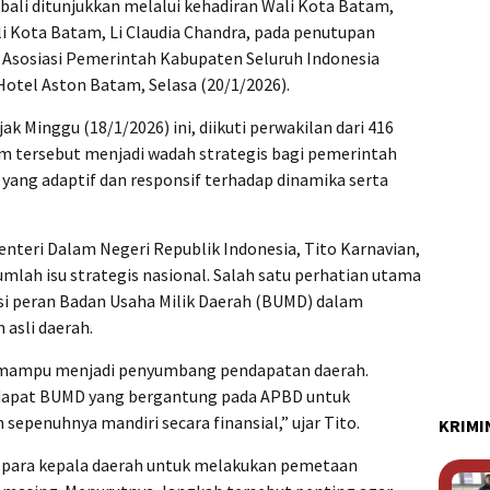
ali ditunjukkan melalui kehadiran Wali Kota Batam,
 Kota Batam, Li Claudia Chandra, pada penutupan
I Asosiasi Pemerintah Kabupaten Seluruh Indonesia
Hotel Aston Batam, Selasa (20/1/2026).
ak Minggu (18/1/2026) ini, diikuti perwakilan dari 416
um tersebut menjadi wadah strategis bagi pemerintah
yang adaptif dan responsif terhadap dinamika serta
enteri Dalam Negeri Republik Indonesia, Tito Karnavian,
mlah isu strategis nasional. Salah satu perhatian utama
si peran Badan Usaha Milik Daerah (BUMD) dalam
asli daerah.
 mampu menjadi penyumbang pendapatan daerah.
dapat BUMD yang bergantung pada APBD untuk
epenuhnya mandiri secara finansial,” ujar Tito.
KRIMI
g para kepala daerah untuk melakukan pemetaan