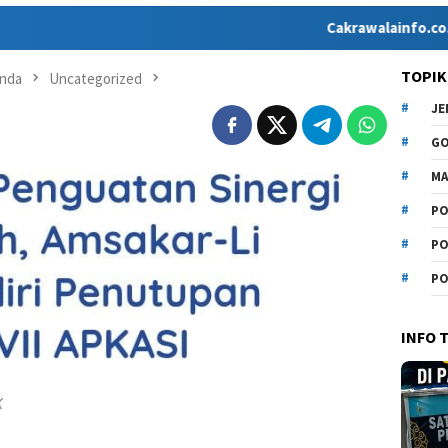
Cakrawalainfo.co.id hadir seba
TOPIK
nda
Uncategorized
J
G
MA
PO
PO
PO
INFO 