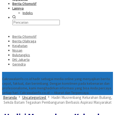
Berita Otomotif
Lainnya
Indeks
Berita Otomotif
Berita Olahraga
Kejahatan
Nissan
Bulutangkis
DKI Jakarta
Gerindra
Tentang
Cakrawalainfo.co.id hadir sebagai media online yang menyajikan berita
cepat, faktual, dan berimbang. Dengan komitmen pada kebenaran dan
profesionalisme, kami menghadirkan informasi yang bisa Anda percaya
setiap hari. Cakrawalainfo.co.id — Akurat dan Terpercaya.
Beranda
Uncategorized
Hadiri Musrenbang Kelurahan Buliang,
Sekda Batam Tegaskan Pembangunan Berbasis Aspirasi Masyarakat