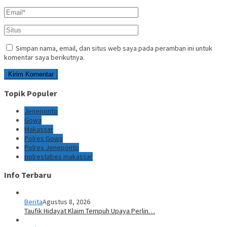
Simpan nama, email, dan situs web saya pada peramban ini untuk
komentar saya berikutnya.
Topik Populer
Jeneponto
Gowa
Makassar
Polres Gowa
Polres Jeneponto
polrestabes makassar
Info Terbaru
Berita
Agustus 8, 2026
Taufik Hidayat Klaim Tempuh Upaya Perlin…