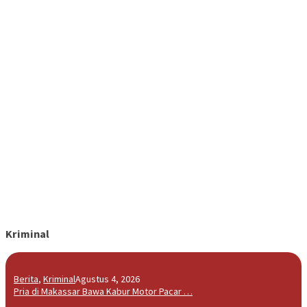
Kriminal
Berita
,
Kriminal
Agustus 4, 2026
Pria di Makassar Bawa Kabur Motor Pacar …