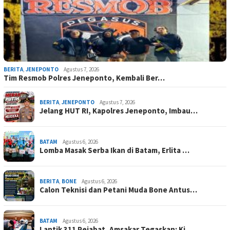
BERITA
,
JENEPONTO
Agustus 7, 2026
Tim Resmob Polres Jeneponto, Kembali Ber…
BERITA
,
JENEPONTO
Agustus 7, 2026
Jelang HUT RI, Kapolres Jeneponto, Imbau…
BATAM
Agustus 6, 2026
Lomba Masak Serba Ikan di Batam, Erlita …
BERITA
,
BONE
Agustus 6, 2026
Calon Teknisi dan Petani Muda Bone Antus…
BATAM
Agustus 6, 2026
Lantik 311 Pejabat, Amsakar Tegaskan: Ki…