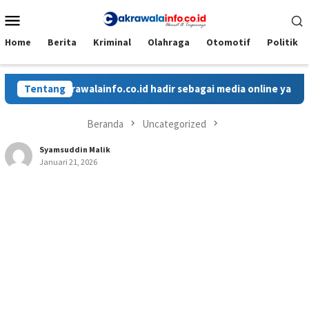
Loncat
Menu
ke
Mobile
konten
Home
Berita
Kriminal
Olahraga
Otomotif
Politik
Cakrawalainfo.co.id hadir sebagai media online yang menyaji
Tentang
Beranda
Uncategorized
Syamsuddin Malik
Januari 21, 2026