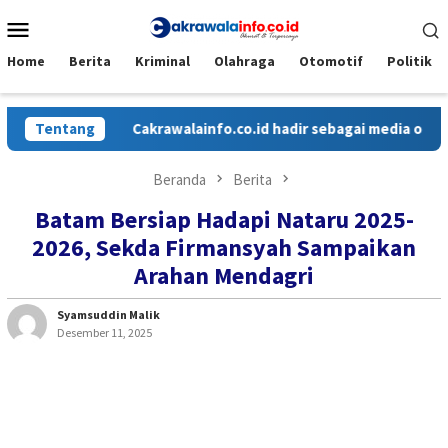
Loncat
Menu
ke
Mobile
konten
Home
Berita
Kriminal
Olahraga
Otomotif
Politik
Tentang
Cakrawalainfo.co.id hadir sebagai media online 
Beranda
Berita
Batam Bersiap Hadapi Nataru 2025-
2026, Sekda Firmansyah Sampaikan
Arahan Mendagri
Syamsuddin Malik
Desember 11, 2025