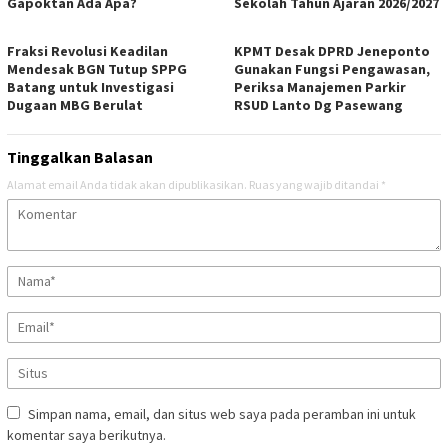
Gapoktan Ada Apa?
Sekolah Tahun Ajaran 2026/2027
Fraksi Revolusi Keadilan
KPMT Desak DPRD Jeneponto
Mendesak BGN Tutup SPPG
Gunakan Fungsi Pengawasan,
Batang untuk Investigasi
Periksa Manajemen Parkir
Dugaan MBG Berulat
RSUD Lanto Dg Pasewang
Tinggalkan Balasan
Alamat email Anda tidak akan dipublikasikan.
Ruas yang wajib ditandai
*
Simpan nama, email, dan situs web saya pada peramban ini untuk
komentar saya berikutnya.