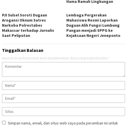
Hama Ramah Lingkungan
PJI Sulsel Soroti Dugaan
Lembaga Pergerakan
Arogansi Oknum Satres
Mahasiswa Resmi Laporkan
Narkoba Polrestabes
Dugaan Alih Fungsi Lumbung
Makassar terhadap Jurnalis
Pangan menjadi SPPG ke
Saat Peliputan
Kejaksaan Negeri Jeneponto
Tinggalkan Balasan
Alamat email Anda tidak akan dipublikasikan.
Ruas yang wajib ditandai
*
Simpan nama, email, dan situs web saya pada peramban ini untuk