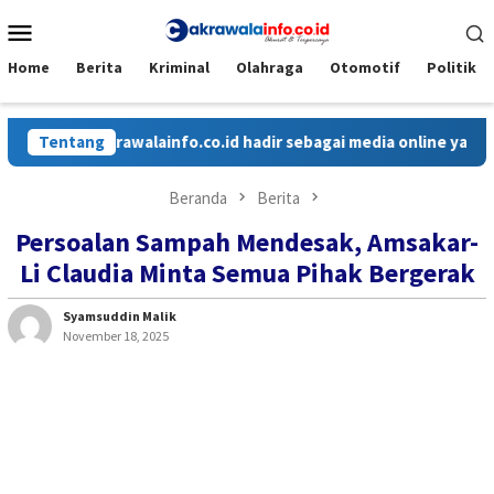
Loncat
Menu
ke
Mobile
konten
Home
Berita
Kriminal
Olahraga
Otomotif
Politik
Tentang
Cakrawalainfo.co.id hadir sebagai media online yang meny
Beranda
Berita
Persoalan Sampah Mendesak, Amsakar-
Li Claudia Minta Semua Pihak Bergerak
Syamsuddin Malik
November 18, 2025