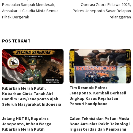
Persoalan Sampah Mendesak,
Operasi Zebra Pallawa 2025,
pos
Amsakar-Li Claudia Minta Semua
Polres Jeneponto Sasar Delapan
Pihak Bergerak
Pelanggaran
POS TERKAIT
Tim Resmob Polres
Kibarkan Merah Putih,
Jeneponto, Kembali Berhasil
Kobarkan Cinta Tanah Air!
Ungkap Kasus Kejahatan
Dandim 1425/Jeneponto Ajak
Pencuri handphone
Seluruh Masyarakat Indonesia
Jelang HUT RI, Kapolres
Calon Teknisi dan Petani Muda
Jeneponto, Imbau Warga
Bone Antusias Rakit Teknologi
Kibarkan Merah Putih
Irigasi Cerdas dan Pembasmi