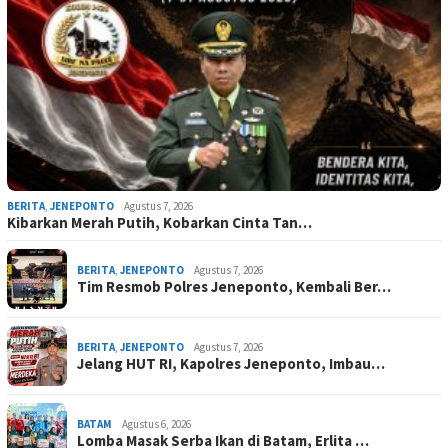
BERITA
,
JENEPONTO
Agustus 7, 2026
Kibarkan Merah Putih, Kobarkan Cinta Tan…
BERITA
,
JENEPONTO
Agustus 7, 2026
Tim Resmob Polres Jeneponto, Kembali Ber…
BERITA
,
JENEPONTO
Agustus 7, 2026
Jelang HUT RI, Kapolres Jeneponto, Imbau…
BATAM
Agustus 6, 2026
Lomba Masak Serba Ikan di Batam, Erlita …