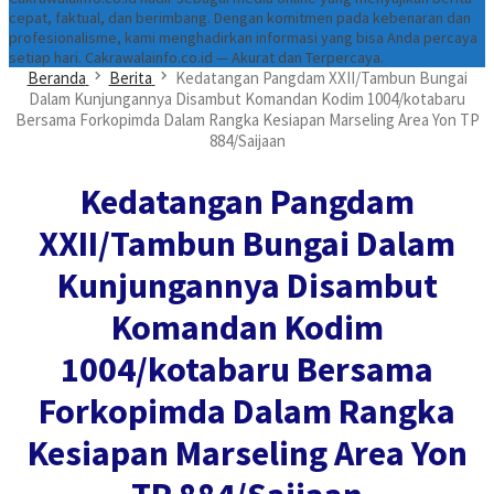
cepat, faktual, dan berimbang. Dengan komitmen pada kebenaran dan
profesionalisme, kami menghadirkan informasi yang bisa Anda percaya
setiap hari. Cakrawalainfo.co.id — Akurat dan Terpercaya.
Beranda
Berita
Kedatangan Pangdam XXII/Tambun Bungai
Dalam Kunjungannya Disambut Komandan Kodim 1004/kotabaru
Bersama Forkopimda Dalam Rangka Kesiapan Marseling Area Yon TP
884/Saijaan
Kedatangan Pangdam
XXII/Tambun Bungai Dalam
Kunjungannya Disambut
Komandan Kodim
1004/kotabaru Bersama
Forkopimda Dalam Rangka
Kesiapan Marseling Area Yon