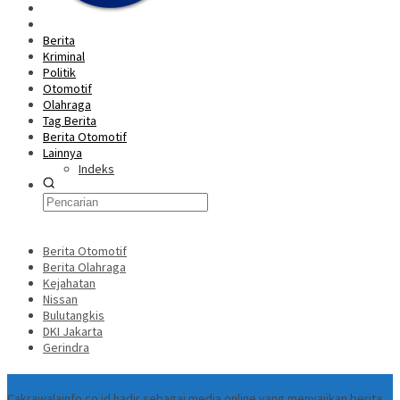
Home
Berita
Kriminal
Politik
Otomotif
Olahraga
Tag Berita
Berita Otomotif
Lainnya
Indeks
Berita Otomotif
Berita Olahraga
Kejahatan
Nissan
Bulutangkis
DKI Jakarta
Gerindra
Tentang
Cakrawalainfo.co.id hadir sebagai media online yang menyajikan berita