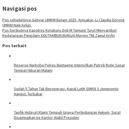
Navigasi pos
Pos sebelumnya
Gebyar UMKM Batam 2025, Amsakar–Li Claudia Dorong
UMKM Naik Kelas
Pos berikutnya
Kapolres Kotabaru Doli M Tanjung Turut Menyambut
Kedatangan Pangdam XXII/TAMBUN BUNGAI Mayjen TNI Zainul Arifin
Pos terkait
Reserse Narkoba Polres Bantaeng Intensifkan Patroli Rutin Sasar
Tempat Hiburan Malam
Sudah 5 Tahun Tak Beroperasi, Kapal Latih SMKN 3 Jeneponto
Hangus Terbakar
Taufik Hidayat Klaim Tempuh Upaya Perlindungan Hukum, Surat
Disampaikan ke Kantor Wakil Presiden