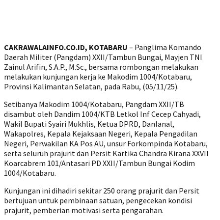
CAKRAWALAINFO.CO.ID, KOTABARU
– Panglima Komando
Daerah Militer (Pangdam) XXII/Tambun Bungai, Mayjen TNI
Zainul Arifin, S.A.P., M.Sc., bersama rombongan melakukan
melakukan kunjungan kerja ke Makodim 1004/Kotabaru,
Provinsi Kalimantan Selatan, pada Rabu, (05/11/25).
Setibanya Makodim 1004/Kotabaru, Pangdam XXII/TB
disambut oleh Dandim 1004/KTB Letkol Inf Cecep Cahyadi,
Wakil Bupati Syairi Mukhlis, Ketua DPRD, Danlanal,
Wakapolres, Kepala Kejaksaan Negeri, Kepala Pengadilan
Negeri, Perwakilan KA Pos AU, unsur Forkompinda Kotabaru,
serta seluruh prajurit dan Persit Kartika Chandra Kirana XXVII
Koarcabrem 101/Antasari PD XXII/Tambun Bungai Kodim
1004/Kotabaru.
Kunjungan ini dihadiri sekitar 250 orang prajurit dan Persit
bertujuan untuk pembinaan satuan, pengecekan kondisi
prajurit, pemberian motivasi serta pengarahan.