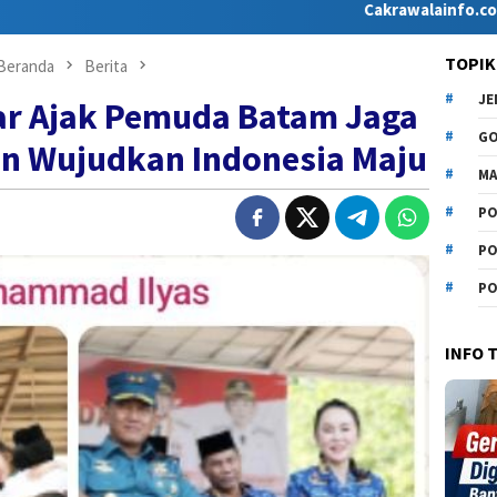
Cakrawalainfo.co.id hadir se
TOPIK
Beranda
Berita
J
ar Ajak Pemuda Batam Jaga
G
an Wujudkan Indonesia Maju
MA
PO
PO
PO
INFO 