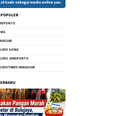
bagai media online yang menyajikan berita cepat, faktual, dan b
 POPULER
ENEPONTO
OWA
KASSAR
LRES GOWA
LRES JENEPONTO
LRESTABES MAKASSAR
TERBARU