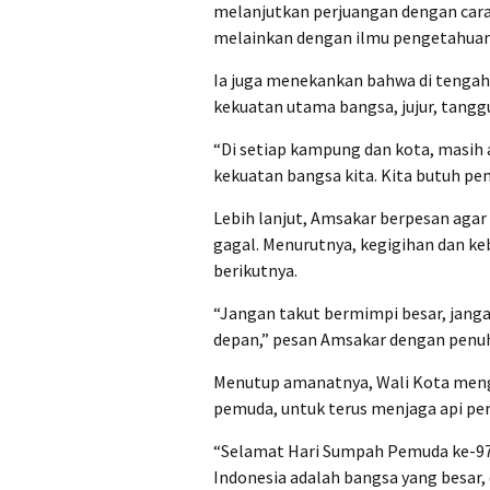
melanjutkan perjuangan dengan cara
melainkan dengan ilmu pengetahuan, k
Ia juga menekankan bahwa di tengah
kekuatan utama bangsa, jujur, tang
“Di setiap kampung dan kota, masih a
kekuatan bangsa kita. Kita butuh pem
Lebih lanjut, Amsakar berpesan aga
gagal. Menurutnya, kegigihan dan ke
berikutnya.
“Jangan takut bermimpi besar, janga
depan,” pesan Amsakar dengan penu
Menutup amanatnya, Wali Kota meng
pemuda, untuk terus menjaga api pe
“Selamat Hari Sumpah Pemuda ke-97. 
Indonesia adalah bangsa yang besar,