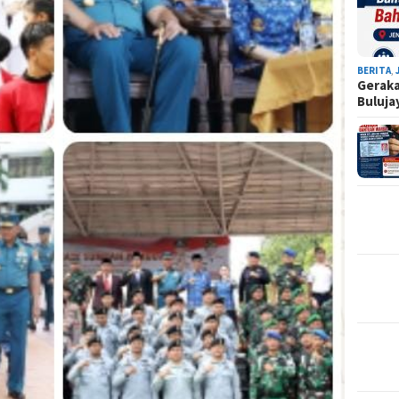
BERITA
,
Geraka
Buluj