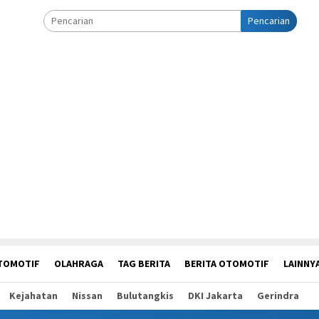
Pencarian
TOMOTIF
OLAHRAGA
TAG BERITA
BERITA OTOMOTIF
LAINNY
Kejahatan
Nissan
Bulutangkis
DKI Jakarta
Gerindra