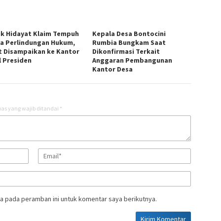
ik Hidayat Klaim Tempuh
Kepala Desa Bontocini
a Perlindungan Hukum,
Rumbia Bungkam Saat
t Disampaikan ke Kantor
Dikonfirmasi Terkait
l Presiden
Anggaran Pembangunan
Kantor Desa
as yang wajib ditandai
*
a pada peramban ini untuk komentar saya berikutnya.