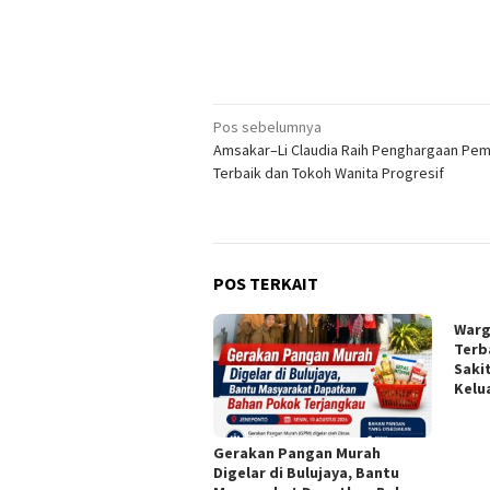
Navigasi
Pos sebelumnya
Amsakar–Li Claudia Raih Penghargaan Pe
pos
Terbaik dan Tokoh Wanita Progresif
POS TERKAIT
Warga
Terb
Saki
Kelu
Gerakan Pangan Murah
Digelar di Bulujaya, Bantu