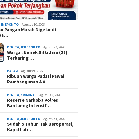
JENEPONTO
Agustus 10, 2026
n Pangan Murah Digelar di
aya…
BERITA
,
JENEPONTO
Agustus 9, 2026
Warga : Nenek Sitti Jara (28)
Terbaring …
BATAM
Agustus 9, 2026
Ribuan Warga Padati Pawai
Pembangunan &#…
BERITA
,
KRIMINAL
Agustus 9, 2026
Reserse Narkoba Polres
Bantaeng Intensif…
BERITA
,
JENEPONTO
Agustus 8, 2026
Sudah 5 Tahun Tak Beroperasi,
Kapal Lati…