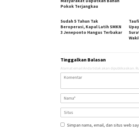
Masyarakat Dapatkan Bahan
Pokok Terjangkau
Sudah 5 Tahun Tak
Tauf
Beroperasi, Kapal Latih SMKN
Upay
3 Jeneponto Hangus Terbakar
Sura
Waki
Tinggalkan Balasan
Alamat email Anda tidak akan dipublikasikan.
Ru
Simpan nama, email, dan situs web say