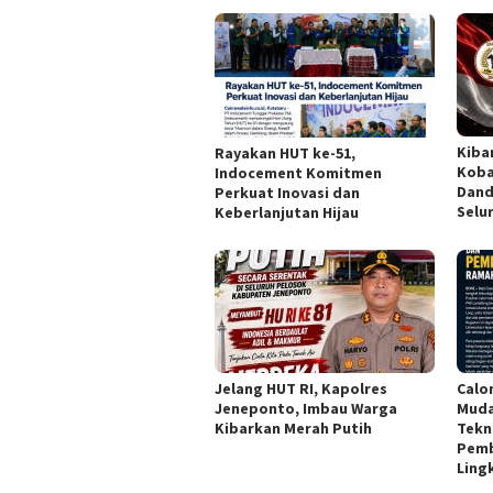
Kiba
Rayakan HUT ke-51,
Koba
Indocement Komitmen
Dand
Perkuat Inovasi dan
Selu
Keberlanjutan Hijau
Jelang HUT RI, Kapolres
Calo
Jeneponto, Imbau Warga
Muda
Kibarkan Merah Putih
Tekn
Pem
Ling