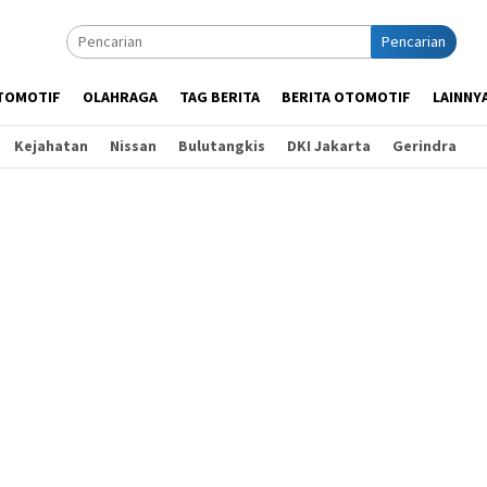
Pencarian
TOMOTIF
OLAHRAGA
TAG BERITA
BERITA OTOMOTIF
LAINNY
Kejahatan
Nissan
Bulutangkis
DKI Jakarta
Gerindra