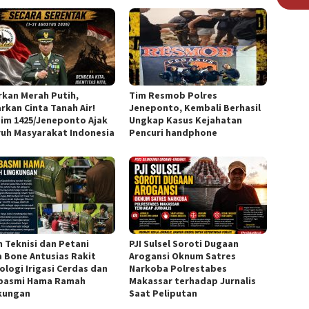
rkan Merah Putih,
Tim Resmob Polres
rkan Cinta Tanah Air!
Jeneponto, Kembali Berhasil
im 1425/Jeneponto Ajak
Ungkap Kasus Kejahatan
ruh Masyarakat Indonesia
Pencuri handphone
n Teknisi dan Petani
PJI Sulsel Soroti Dugaan
 Bone Antusias Rakit
Arogansi Oknum Satres
ologi Irigasi Cerdas dan
Narkoba Polrestabes
basmi Hama Ramah
Makassar terhadap Jurnalis
kungan
Saat Peliputan