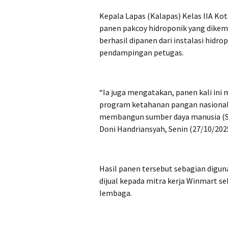
Kepala Lapas (Kalapas) Kelas IIA K
panen pakcoy hidroponik yang dikemb
berhasil dipanen dari instalasi hidr
pendampingan petugas.
“Ia juga mengatakan, panen kali ini
program ketahanan pangan nasional
membangun sumber daya manusia (SDM
Doni Handriansyah, Senin (27/10/202
Hasil panen tersebut sebagian digu
dijual kepada mitra kerja Winmart 
lembaga.