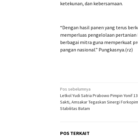
ketekunan, dan kebersamaan.
“Dengan hasil panen yang terus ber
memperluas pengelolaan pertanian 
berbagai mitra guna memperkuat p
pangan nasional.” Pungkasnya.(rz)
Navigasi
Pos sebelumnya
Letkol Yudi Satria Prabowo Pimpin Yonif 1
pos
Sakti, Amsakar Tegaskan Sinergi Forkopi
Stabilitas Batam
POS TERKAIT