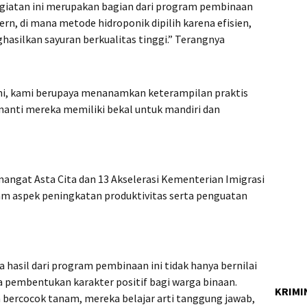
giatan ini merupakan bagian dari program pembinaan
rn, di mana metode hidroponik dipilih karena efisien,
silkan sayuran berkualitas tinggi.” Terangnya
ni, kami berupaya menanamkan keterampilan praktis
nanti mereka memiliki bekal untuk mandiri dan
mangat Asta Cita dan 13 Akselerasi Kementerian Imigrasi
m aspek peningkatan produktivitas serta penguatan
 hasil dari program pembinaan ini tidak hanya bernilai
a pembentukan karakter positif bagi warga binaan.
KRIMI
am bercocok tanam, mereka belajar arti tanggung jawab,