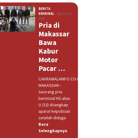
BERITA
,
KRIMINAL
Agustus 4,
2026
Pria di
Makassar
Bawa
Kabur
Motor
Pacar …
CAKRAWALAINFO.CO.ID,
MAKASSAR--
Seorang pria
berinisial HS alias
U (32) ditangkap
aparat kepolisian
setelah diduga
Baca
Selengkapnya