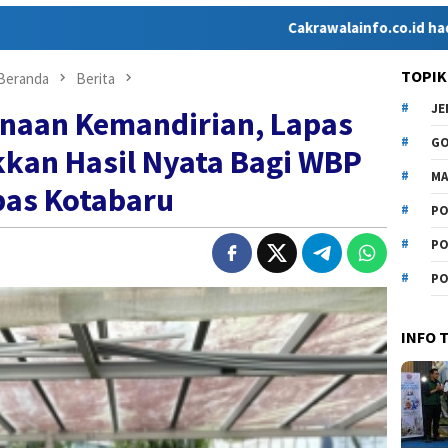
Cakrawalainfo.co.id hadir sebagai 
TOPIK
Beranda
Berita
J
naan Kemandirian, Lapas
G
kan Hasil Nyata Bagi WBP
MA
pas Kotabaru
PO
PO
PO
INFO 