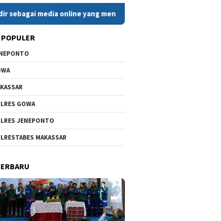
media online yang menyajikan berita cepat, faktual, dan berimba
 POPULER
ENEPONTO
OWA
KASSAR
LRES GOWA
LRES JENEPONTO
LRESTABES MAKASSAR
TERBARU