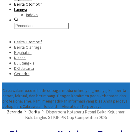
Berita Otomotif
Lainnya
Indeks
Berita Otomotif
Berita Olahraga
Kejahatan
Nissan
Bulutangkis
DKI Jakarta
Gerindra
Tentang
Cakrawalainfo.co.id hadir sebagai media online yang menyajikan berita
cepat, faktual, dan berimbang. Dengan komitmen pada kebenaran dan
profesionalisme, kami menghadirkan informasi yang bisa Anda percaya
setiap hari. Cakrawalainfo.co.id — Akurat dan Terpercaya.
Beranda
Berita
Disparpora Kotabaru Resmi Buka Kejuaraan
Bulutangkis STKIP PB Cup Competition 2025