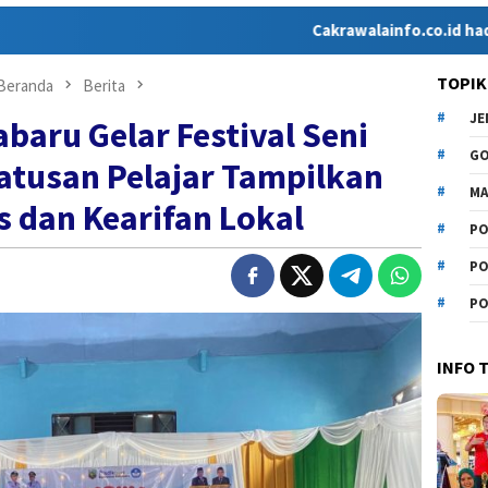
Cakrawalainfo.co.id hadir sebagai 
TOPIK
Beranda
Berita
J
baru Gelar Festival Seni
G
atusan Pelajar Tampilkan
MA
s dan Kearifan Lokal
PO
PO
PO
INFO 