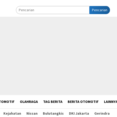
Pencarian
TOMOTIF
OLAHRAGA
TAG BERITA
BERITA OTOMOTIF
LAINNY
Kejahatan
Nissan
Bulutangkis
DKI Jakarta
Gerindra