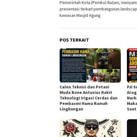
Pemerintah Kota (Pemko) Batam, menyam
pos
presentasi terkait pembangunan landsca
kawasan Masjid Agung
POS TERKAIT
Calon Teknisi dan Petani
PJI 
Muda Bone Antusias Rakit
Arog
Teknologi Irigasi Cerdas dan
Nark
Pembasmi Hama Ramah
Maka
Lingkungan
Saat