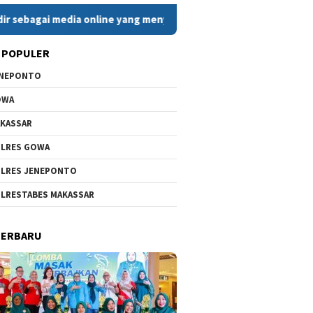
media online yang menyajikan berita cepat, faktual, dan berimba
 POPULER
ENEPONTO
OWA
KASSAR
LRES GOWA
LRES JENEPONTO
LRESTABES MAKASSAR
TERBARU