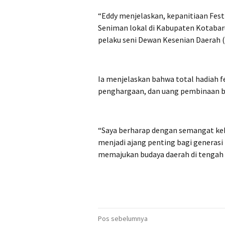
“Eddy menjelaskan, kepanitiaan Festi
Seniman lokal di Kabupaten Kotabaru
pelaku seni Dewan Kesenian Daerah 
Ia menjelaskan bahwa total hadiah fes
penghargaan, dan uang pembinaan 
“Saya berharap dengan semangat kebe
menjadi ajang penting bagi generasi
memajukan budaya daerah di tengah a
Navigasi
Pos sebelumnya