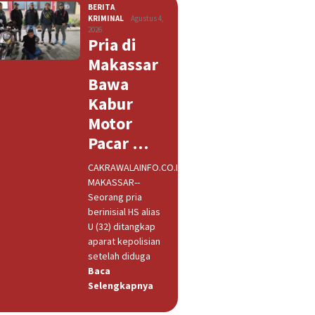
BERITA
,
KRIMINAL
Agustus 4,
2026
Pria di
Makassar
Bawa
Kabur
Motor
Pacar …
CAKRAWALAINFO.CO.ID,
MAKASSAR--
Seorang pria
berinisial HS alias
U (32) ditangkap
aparat kepolisian
setelah diduga
Baca
Selengkapnya