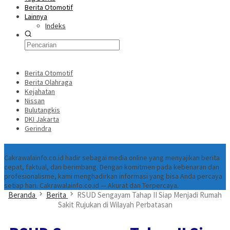
Berita Otomotif
Lainnya
Indeks
Berita Otomotif
Berita Olahraga
Kejahatan
Nissan
Bulutangkis
DKI Jakarta
Gerindra
Tentang
Cakrawalainfo.co.id hadir sebagai media online yang menyajikan berita
cepat, faktual, dan berimbang. Dengan komitmen pada kebenaran dan
profesionalisme, kami menghadirkan informasi yang bisa Anda percaya
setiap hari. Cakrawalainfo.co.id — Akurat dan Terpercaya.
Beranda
Berita
RSUD Sengayam Tahap II Siap Menjadi Rumah
Sakit Rujukan di Wilayah Perbatasan