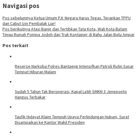
Navigasi pos
Pos sebelumnya
Ketua Umum PJI: Negara Harus Tegas. Terapkan TPPU
dan Cabut Izin Pembalak Liar!
Pos berikutnya
Atasi Banjir dan Tertibkan Tata Kota, Wali Kota Batam
Tinjau Rumah Pompa Jodoh dan Truk Kontainer di Bahu Jalan Batu Ampar
Pos terkait
Reserse Narkoba Polres Bantaeng Intensifkan Patroli Rutin Sasar
Tempat Hiburan Malam
Sudah 5 Tahun Tak Beroperasi, Kapal Latih SMKN 3 Jeneponto
Hangus Terbakar
Taufik Hidayat Klaim Tempuh Upaya Perlindungan Hukum, Surat
Disampaikan ke Kantor Wakil Presiden