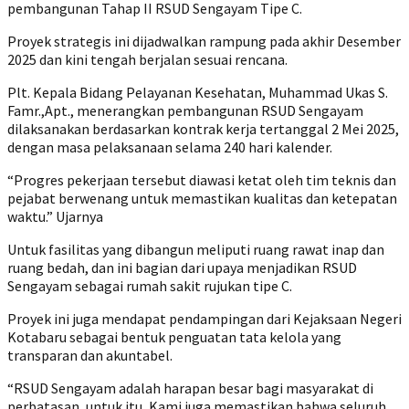
pembangunan Tahap II RSUD Sengayam Tipe C.
Proyek strategis ini dijadwalkan rampung pada akhir Desember
2025 dan kini tengah berjalan sesuai rencana.
Plt. Kepala Bidang Pelayanan Kesehatan, Muhammad Ukas S.
Famr.,Apt., menerangkan pembangunan RSUD Sengayam
dilaksanakan berdasarkan kontrak kerja tertanggal 2 Mei 2025,
dengan masa pelaksanaan selama 240 hari kalender.
“Progres pekerjaan tersebut diawasi ketat oleh tim teknis dan
pejabat berwenang untuk memastikan kualitas dan ketepatan
waktu.” Ujarnya
Untuk fasilitas yang dibangun meliputi ruang rawat inap dan
ruang bedah, dan ini bagian dari upaya menjadikan RSUD
Sengayam sebagai rumah sakit rujukan tipe C.
Proyek ini juga mendapat pendampingan dari Kejaksaan Negeri
Kotabaru sebagai bentuk penguatan tata kelola yang
transparan dan akuntabel.
“RSUD Sengayam adalah harapan besar bagi masyarakat di
perbatasan, untuk itu, Kami juga memastikan bahwa seluruh