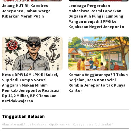
Jelang HUT RI, Kapolres
Lembaga Pergerakan
Jeneponto, Imbau Warga
Mahasiswa Resmi Laporkan
Kibarkan Merah Putih
Dugaan Alih Fungsi Lumbung
Pangan menjadi SPPG ke
Kejaksaan Negeri Jeneponto
Ketua DPW LSM LPK-RI Sulsel,
Kemana Anggarannya? 7 Tahun
Supriadi Tompo Soroti
Berjalan, Desa Bontocini
Anggaran Makan Minum
Rumbia Jeneponto tak Punya
Pemkab Jeneponto: Realisasi
Kantor
Rp 14,2 Milliar, BPK Temukan
Ketidakwajaran
Tinggalkan Balasan
Alamat email Anda tidak akan dipublikasikan.
Ruas yang wajib ditandai
*