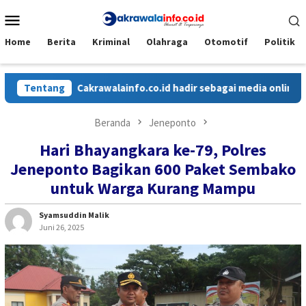
Loncat
Menu
ke
Mobile
konten
Home
Berita
Kriminal
Olahraga
Otomotif
Politik
Tentang
Cakrawalainfo.co.id hadir sebagai media online yang 
Beranda
Jeneponto
Hari Bhayangkara ke-79, Polres
Jeneponto Bagikan 600 Paket Sembako
untuk Warga Kurang Mampu
Syamsuddin Malik
Juni 26, 2025