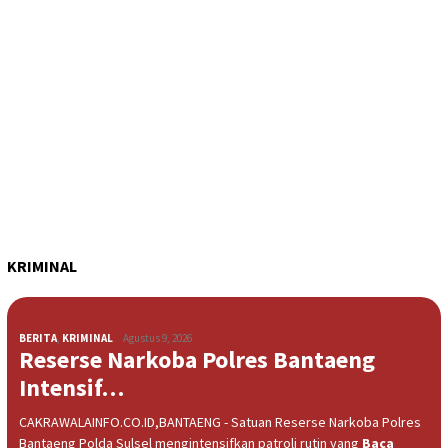
KRIMINAL
BERITA
,
KRIMINAL
Agustus 9, 2026
Reserse Narkoba Polres Bantaeng
Intensif…
CAKRAWALAINFO.CO.ID,BANTAENG - Satuan Reserse Narkoba Polres
Bantaeng Polda Sulsel mengintensifkan patroli rutin yang
Baca