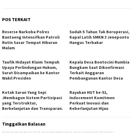
POS TERKAIT
Reserse Narkoba Polres
Sudah 5 Tahun Tak Beroperasi,
Bantaeng Intensifkan Patroli
Kapal Latih SMKN 3 Jeneponto
Rutin Sasar Tempat Hiburan
Hangus Terbakar
Malam
Taufik Hidayat Klaim Tempuh
Kepala Desa Bontocini Rumbia
Upaya Perlindungan Hukum,
Bungkam Saat Dikonfirmasi
Surat Disampaikan ke Kantor
Terkait Anggaran
Wakil Presiden
Pembangunan Kantor Desa
Kotak Saran Yang Sepi
Rayakan HUT ke-51,
.Membagun Sistem Partisipasi
Indocement Komitmen
yang Terstruktur,
Perkuat Inovasi dan
Berkelanjutan dan Transparan.
Keberlanjutan Hijau
Tinggalkan Balasan
Alamat email Anda tidak akan dipublikasikan.
Ruas yang wajib ditandai
*