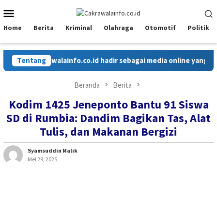
Loncat
Menu
ke
Mobile
konten
Home
Berita
Kriminal
Olahraga
Otomotif
Politik
Tentang
Cakrawalainfo.co.id hadir sebagai media online yang meny
Beranda
Berita
Kodim 1425 Jeneponto Bantu 91 Siswa
SD di Rumbia: Dandim Bagikan Tas, Alat
Tulis, dan Makanan Bergizi
Syamsuddin Malik
Mei 29, 2025