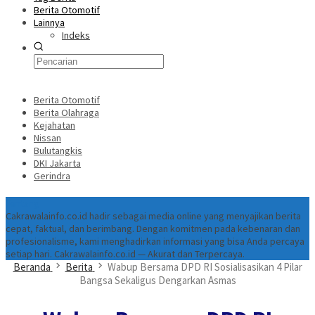
Berita Otomotif
Lainnya
Indeks
Berita Otomotif
Berita Olahraga
Kejahatan
Nissan
Bulutangkis
DKI Jakarta
Gerindra
Tentang
Cakrawalainfo.co.id hadir sebagai media online yang menyajikan berita
cepat, faktual, dan berimbang. Dengan komitmen pada kebenaran dan
profesionalisme, kami menghadirkan informasi yang bisa Anda percaya
setiap hari. Cakrawalainfo.co.id — Akurat dan Terpercaya.
Beranda
Berita
Wabup Bersama DPD RI Sosialisasikan 4 Pilar
Bangsa Sekaligus Dengarkan Asmas