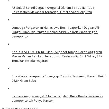
PJI Sulsel Soroti Dugaan Arogansi Oknum Satres Narkoba
Polrestabes Makassar terhadap Jurnalis Saat Peliputan
Lembaga Pergerakan Mahasiswa Resmi Laporkan Dugaan Alih
Fungsi Lumbung Pangan menjadi SPPG ke Kejaksaan Negeri
Jeneponto
Ketua DPW LSM LPK-RI Sulsel, Supriadi Tompo Soroti Anggaran
Makan Minum Pemkab Jeneponto: Realisasi Rp 14,2 Milliar, BPK
Temukan Ketidakwajaran
Dua Warga Jeneponto Ditangkap Polisi di Bantaeng, Barang Bukti
26,84 Gram Sabu
Kemana Anggarannya? 7 Tahun Berjalan, Desa Bontocini Rumbia
Jeneponto tak Punya Kantor