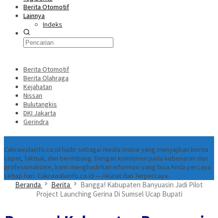
Berita Otomotif
Lainnya
Indeks
Berita Otomotif
Berita Olahraga
Kejahatan
Nissan
Bulutangkis
DKI Jakarta
Gerindra
Tentang
Cakrawalainfo.co.id hadir sebagai media online yang menyajikan berita
cepat, faktual, dan berimbang. Dengan komitmen pada kebenaran dan
profesionalisme, kami menghadirkan informasi yang bisa Anda percaya
setiap hari. Cakrawalainfo.co.id — Akurat dan Terpercaya.
Beranda
Berita
Bangga! Kabupaten Banyuasin Jadi Pilot
Project Launching Gerina Di Sumsel Ucap Bupati