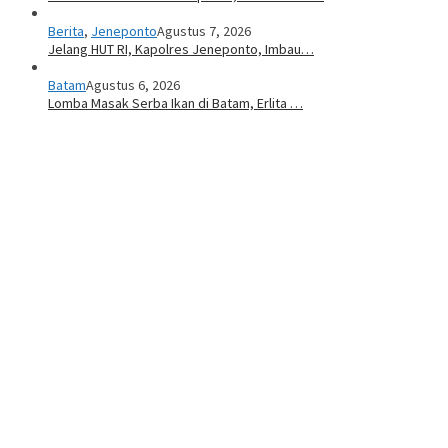
Berita
,
Jeneponto
Agustus 7, 2026
Jelang HUT RI, Kapolres Jeneponto, Imbau…
Batam
Agustus 6, 2026
Lomba Masak Serba Ikan di Batam, Erlita …