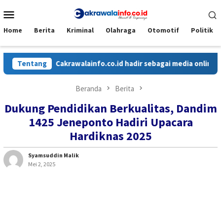
Loncat
Menu
ke
Mobile
konten
Home
Berita
Kriminal
Olahraga
Otomotif
Politik
Tentang
Cakrawalainfo.co.id hadir sebagai media online yang
Beranda
Berita
Dukung Pendidikan Berkualitas, Dandim
1425 Jeneponto Hadiri Upacara
Hardiknas 2025
Syamsuddin Malik
Mei 2, 2025