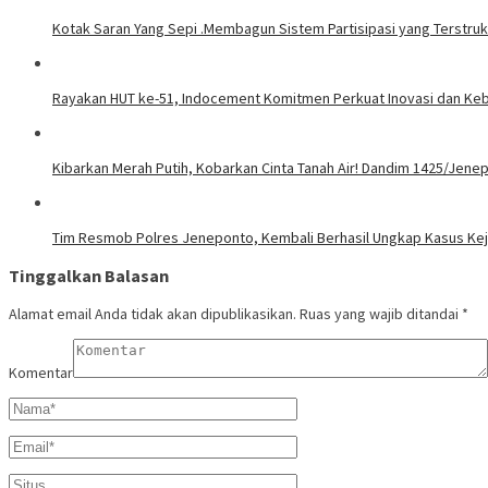
Kotak Saran Yang Sepi .Membagun Sistem Partisipasi yang Terstrukt
Rayakan HUT ke-51, Indocement Komitmen Perkuat Inovasi dan Kebe
Kibarkan Merah Putih, Kobarkan Cinta Tanah Air! Dandim 1425/Jen
Tim Resmob Polres Jeneponto, Kembali Berhasil Ungkap Kasus Ke
Tinggalkan Balasan
Alamat email Anda tidak akan dipublikasikan.
Ruas yang wajib ditandai
*
Komentar