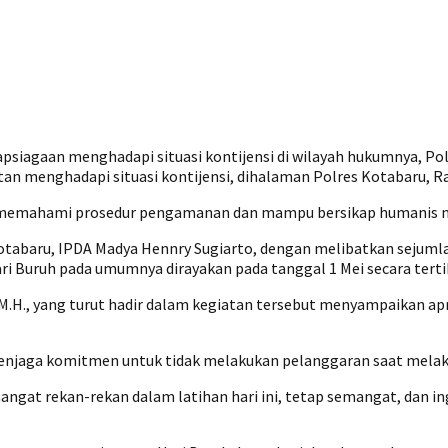
psiagaan menghadapi situasi kontijensi di wilayah hukumnya, P
an menghadapi situasi kontijensi, dihalaman Polres Kotabaru, R
am memahami prosedur pengamanan dan mampu bersikap humanis 
tabaru, IPDA Madya Hennry Sugiarto, dengan melibatkan sejumla
 Buruh pada umumnya dirayakan pada tanggal 1 Mei secara tertib
 M.H., yang turut hadir dalam kegiatan tersebut menyampaikan ap
menjaga komitmen untuk tidak melakukan pelanggaran saat mel
angat rekan-rekan dalam latihan hari ini, tetap semangat, dan 