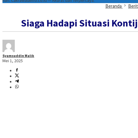
hari. Cakrawalainfo.co.id — Akurat dan Terpercaya.
Beranda
Beri
Siaga Hadapi Situasi Kont
Syamsuddin Malik
Mei 1, 2025