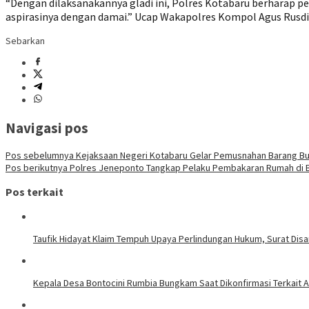
“Dengan dilaksanakannya gladi ini, Polres Kotabaru berharap 
aspirasinya dengan damai.” Ucap Wakapolres Kompol Agus Rusdi 
Sebarkan
Navigasi pos
Pos sebelumnya
Kejaksaan Negeri Kotabaru Gelar Pemusnahan Barang Buk
Pos berikutnya
Polres Jeneponto Tangkap Pelaku Pembakaran Rumah di Bal
Pos terkait
Taufik Hidayat Klaim Tempuh Upaya Perlindungan Hukum, Surat Dis
Kepala Desa Bontocini Rumbia Bungkam Saat Dikonfirmasi Terkai