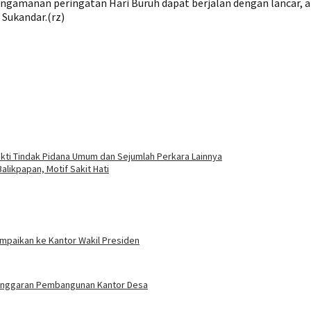
pengamanan peringatan Hari Buruh dapat berjalan dengan lancar,
Sukandar.(rz)
ti Tindak Pidana Umum dan Sejumlah Perkara Lainnya
ikpapan, Motif Sakit Hati
ampaikan ke Kantor Wakil Presiden
t Anggaran Pembangunan Kantor Desa