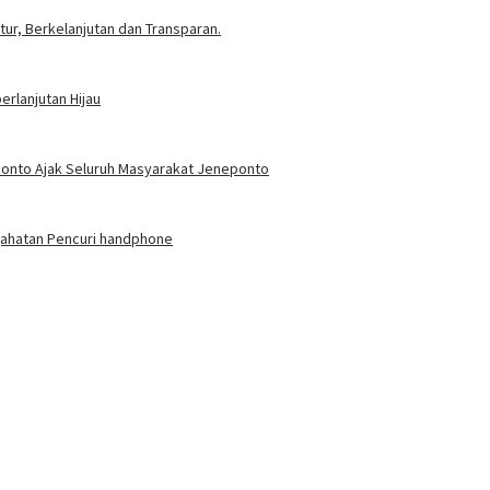
ur, Berkelanjutan dan Transparan.
rlanjutan Hijau
eponto Ajak Seluruh Masyarakat Jeneponto
jahatan Pencuri handphone