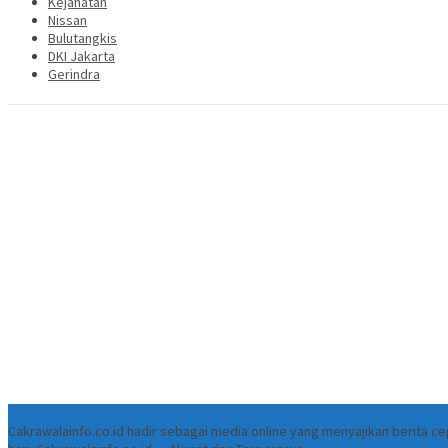
Kejahatan
Nissan
Bulutangkis
DKI Jakarta
Gerindra
Tentang
Cakrawalainfo.co.id hadir sebagai media online yang menyajikan berita 