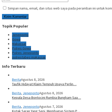
Simpan nama, email, dan situs web saya pada peramban ini untuk kom
Topik Populer
Jeneponto
Gowa
Makassar
Polres Gowa
Polres Jeneponto
polrestabes makassar
Info Terbaru
Berita
Agustus 8, 2026
Taufik Hidayat Klaim Tempuh Upaya Perlin…
Berita
,
Jeneponto
Agustus 8, 2026
Kepala Desa Bontocini Rumbia Bungkam Saa…
Berita
,
Jeneponto
Agustus 7, 2026
Kotak Saran Yang Sepi .Membagun Sistem P…